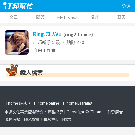
登入
文章
問答
My Project
徵才
聊天
Ring.CL.Wu
(
ring2ithome
)
iT邦新手
5
級 ‧ 點數
270
自由工作者
鐵人檔案
iThome 服務
iThome online
iThome Learning
電週文化事業版權所有、轉載必究 | Copyright © iThome
刊登廣告
服務信箱
隱私權聲明與會員使用條款