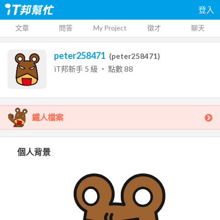
登入
文章
問答
My Project
徵才
聊天
peter258471
(
peter258471
)
iT邦新手
5
級 ‧ 點數
88
鐵人檔案
個人背景