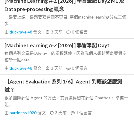
[Machine Learning A-Z [2026] ] 學習筆記 Day2 ML 及
Data pre-processing 概念
一邊要上課一邊還要寫這個不容易! 整個machine learning分成三個
步...
由
duckravel48
發文
3 天前
0
個留言
[Machine Learning A-Z [2026] ] 學習筆記 Day1
這個系列文章是Udemy上的課程延伸，因為我個人想趁著育嬰假空
檔學一點data...
由
duckravel48
發文
3 天前
0
個留言
【Agent Evaluation 系列 1/6】Agent 到底該怎麼測
試？
很多團隊評估 Agent 的方法，其實還停留在評估 Chatbot。 準備一
組...
由
hardness1020
發文
3 天前
1
個留言