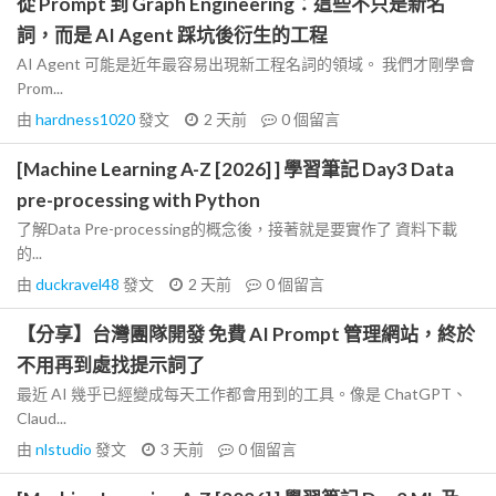
從 Prompt 到 Graph Engineering：這些不只是新名
詞，而是 AI Agent 踩坑後衍生的工程
AI Agent 可能是近年最容易出現新工程名詞的領域。 我們才剛學會
Prom...
由
hardness1020
發文
2 天前
0
個留言
[Machine Learning A-Z [2026] ] 學習筆記 Day3 Data
pre-processing with Python
了解Data Pre-processing的概念後，接著就是要實作了 資料下載
的...
由
duckravel48
發文
2 天前
0
個留言
【分享】台灣團隊開發 免費 AI Prompt 管理網站，終於
不用再到處找提示詞了
最近 AI 幾乎已經變成每天工作都會用到的工具。像是 ChatGPT、
Claud...
由
nlstudio
發文
3 天前
0
個留言