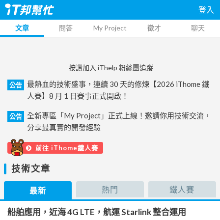
登入
文章
問答
My Project
徵才
聊天
按讚加入 iThelp 粉絲團追蹤
最熱血的技術盛事，連續 30 天的修煉【2026 iThome 鐵
公告
人賽】8 月 1 日賽事正式開啟！
全新專區「My Project」正式上線！邀請你用技術交流，
公告
分享最真實的開發經驗
前往 iThome鐵人賽
技術文章
熱門
鐵人賽
最新
船舶應用，近海 4G LTE，航運 Starlink 整合運用