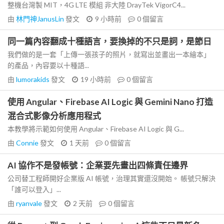
整機台灣製 MIT，4G LTE 模組 非大陸 DrayTek VigorC4...
由
林門神JanusLin
發文
9 小時前
0
個留言
同一篇內容翻成十種語言，要換掉的不只是詞，是節日
我們做的是一套「上傳一張孩子的照片，就寫出並畫出一本繪本」
的產品，內容要以十種語...
由
lumorakids
發文
19 小時前
0
個留言
使用 Angular、Firebase AI Logic 與 Gemini Nano 打造
混合式影像分析應用程式
本教學將示範如何使用 Angular、Firebase AI Logic 與 G...
由
Connie
發文
1 天前
0
個留言
AI 協作不是發帳號：企業要先畫出四條責任邊界
公司替工程師開好企業版 AI 帳號，治理其實還沒開始。 帳號只解決
「誰可以登入」...
由
ryanvale
發文
2 天前
0
個留言