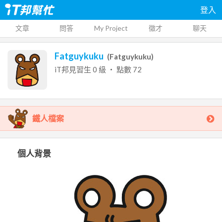
登入
文章
問答
My Project
徵才
聊天
Fatguykuku
(
Fatguykuku
)
iT邦見習生
0
級 ‧ 點數
72
鐵人檔案
個人背景