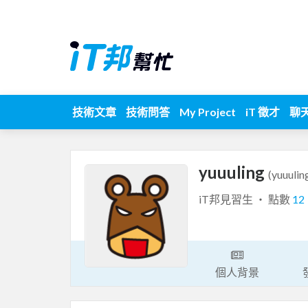
技術文章
技術問答
My Project
iT 徵才
聊
yuuuling
(yuuulin
iT邦見習生 ‧ 點數
12
個人背景