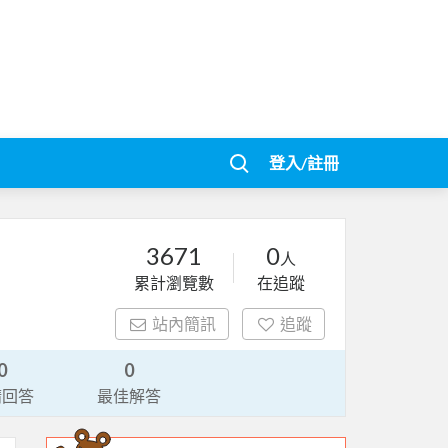
登入/註冊
3671
0
人
累計瀏覽數
在追蹤
站內簡訊
追蹤
0
0
請回答
最佳解答