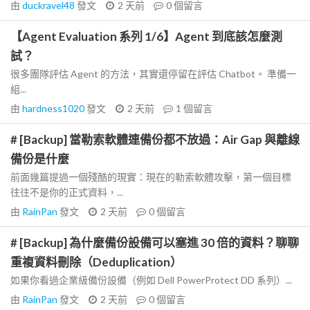
由
duckravel48
發文
2 天前
0
個留言
【Agent Evaluation 系列 1/6】Agent 到底該怎麼測
試？
很多團隊評估 Agent 的方法，其實還停留在評估 Chatbot。 準備一
組...
由
hardness1020
發文
2 天前
1
個留言
# [Backup] 當勒索軟體連備份都不放過：Air Gap 與離線
備份是什麼
前面幾篇提過一個殘酷的現實：現在的勒索軟體攻擊，第一個目標
往往不是你的正式資料，...
由
RainPan
發文
2 天前
0
個留言
# [Backup] 為什麼備份設備可以塞進 30 倍的資料？聊聊
重複資料刪除（Deduplication）
如果你看過企業級備份設備（例如 Dell PowerProtect DD 系列）...
由
RainPan
發文
2 天前
0
個留言