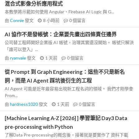
混合式影像分析應用程式
本教學將示範如何使用 Angular、Firebase AI Logic 與 G...
由
Connie
發文
8 小時前
0
個留言
AI 協作不是發帳號：企業要先畫出四條責任邊界
公司替工程師開好企業版 AI 帳號，治理其實還沒開始。 帳號只解決
「誰可以登入」...
由
ryanvale
發文
1 天前
0
個留言
從 Prompt 到 Graph Engineering：這些不只是新名
詞，而是 AI Agent 踩坑後衍生的工程
AI Agent 可能是近年最容易出現新工程名詞的領域。 我們才剛學會
Prom...
由
hardness1020
發文
1 天前
0
個留言
[Machine Learning A-Z [2026] ] 學習筆記 Day3 Data
pre-processing with Python
了解Data Pre-processing的概念後，接著就是要實作了 資料下載