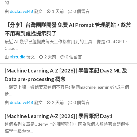
的...
由
duckravel48
發文
1 天前
0
個留言
【分享】台灣團隊開發 免費 AI Prompt 管理網站，終於
不用再到處找提示詞了
最近 AI 幾乎已經變成每天工作都會用到的工具。像是 ChatGPT、
Claud...
由
nlstudio
發文
2 天前
0
個留言
[Machine Learning A-Z [2026] ] 學習筆記 Day2 ML 及
Data pre-processing 概念
一邊要上課一邊還要寫這個不容易! 整個machine learning分成三個
步...
由
duckravel48
發文
2 天前
0
個留言
[Machine Learning A-Z [2026] ] 學習筆記 Day1
這個系列文章是Udemy上的課程延伸，因為我個人想趁著育嬰假空
檔學一點data...