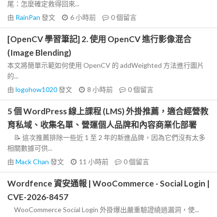
尾：怎麼確定救得回來...
由
RainPan
發文
6 小時前
0
個留言
[OpenCV 學習筆記] 2. 使用 OpenCV 進行影像混合
(Image Blending)
本文將簡單示範如何使用 OpenCV 的 addWeighted 方法進行圖片
的...
由
logohow1020
發文
8 小時前
0
個留言
5 個 WordPress 線上課程 (LMS) 外掛推薦，適合經營教
育私域、收集名單、營運個人品牌和內容商業化部署
📝 這次推薦排除一些近 1 至 2 年的新進品牌，因為它們沒有太多
相關數據可供...
由
Mack Chan
發文
11 小時前
0
個留言
Wordfence 資安通報 | WooCommerce - Social Login |
CVE-2026-8457
WooCommerce Social Login 外掛爆出嚴重驗證繞過漏洞，使...