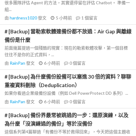
很多團隊評估 Agent 的方法，其實還停留在評估 Chatbot。 準備一
組...
由
hardness1020
發文
5 小時前
1
個留言
# [Backup] 當勒索軟體連備份都不放過：Air Gap 與離線
備份是什麼
前面幾篇提過一個殘酷的現實：現在的勒索軟體攻擊，第一個目標
往往不是你的正式資料，...
由
RainPan
發文
6 小時前
0
個留言
# [Backup] 為什麼備份設備可以塞進 30 倍的資料？聊聊
重複資料刪除（Deduplication）
如果你看過企業級備份設備（例如 Dell PowerProtect DD 系列）...
由
RainPan
發文
6 小時前
0
個留言
# [Backup] 備份界最常被跳過的一步：還原演練，以及
為什麼「沒演練過的備份」等於沒備份
這個系列第4篇聊過「有備份不等於救得回來」，今天把這個主題收