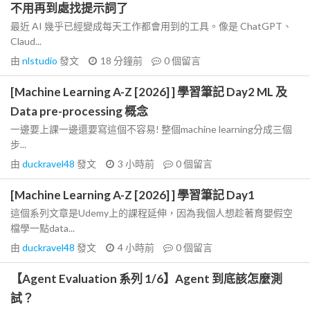
不用再到處找提示詞了
最近 AI 幾乎已經變成每天工作都會用到的工具。像是 ChatGPT、
Claud...
由
nlstudio
發文
18 分鐘前
0
個留言
[Machine Learning A-Z [2026] ] 學習筆記 Day2 ML 及
Data pre-processing 概念
一邊要上課一邊還要寫這個不容易! 整個machine learning分成三個
步...
由
duckravel48
發文
3 小時前
0
個留言
[Machine Learning A-Z [2026] ] 學習筆記 Day1
這個系列文章是Udemy上的課程延伸，因為我個人想趁著育嬰假空
檔學一點data...
由
duckravel48
發文
4 小時前
0
個留言
【Agent Evaluation 系列 1/6】Agent 到底該怎麼測
試？