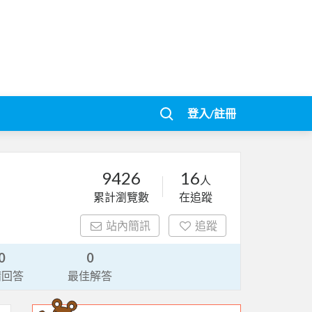
登入/註冊
9426
16
人
累計瀏覽數
在追蹤
站內簡訊
追蹤
0
0
請回答
最佳解答