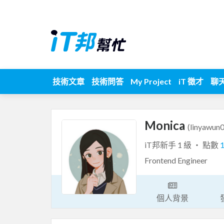
技術文章
技術問答
My Project
iT 徵才
聊
Monica
(linyawun
iT邦新手 1 級 ‧ 點數
Frontend Engineer
個人背景