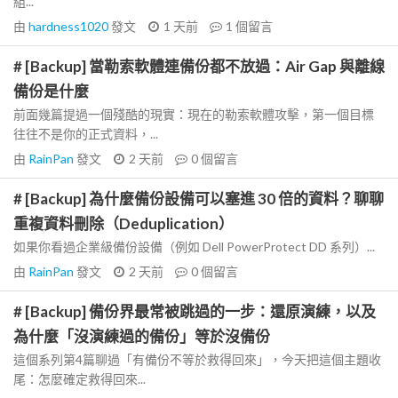
組...
由
hardness1020
發文
1 天前
1
個留言
# [Backup] 當勒索軟體連備份都不放過：Air Gap 與離線
備份是什麼
前面幾篇提過一個殘酷的現實：現在的勒索軟體攻擊，第一個目標
往往不是你的正式資料，...
由
RainPan
發文
2 天前
0
個留言
# [Backup] 為什麼備份設備可以塞進 30 倍的資料？聊聊
重複資料刪除（Deduplication）
如果你看過企業級備份設備（例如 Dell PowerProtect DD 系列）...
由
RainPan
發文
2 天前
0
個留言
# [Backup] 備份界最常被跳過的一步：還原演練，以及
為什麼「沒演練過的備份」等於沒備份
這個系列第4篇聊過「有備份不等於救得回來」，今天把這個主題收
尾：怎麼確定救得回來...