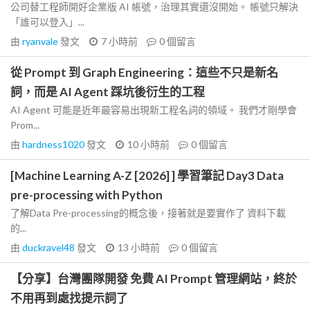
公司替工程師開好企業版 AI 帳號，治理其實還沒開始。 帳號只解決
「誰可以登入」...
由
ryanvale
發文
7 小時前
0
個留言
從 Prompt 到 Graph Engineering：這些不只是新名
詞，而是 AI Agent 踩坑後衍生的工程
AI Agent 可能是近年最容易出現新工程名詞的領域。 我們才剛學會
Prom...
由
hardness1020
發文
10 小時前
0
個留言
[Machine Learning A-Z [2026] ] 學習筆記 Day3 Data
pre-processing with Python
了解Data Pre-processing的概念後，接著就是要實作了 資料下載
的...
由
duckravel48
發文
13 小時前
0
個留言
【分享】台灣團隊開發 免費 AI Prompt 管理網站，終於
不用再到處找提示詞了