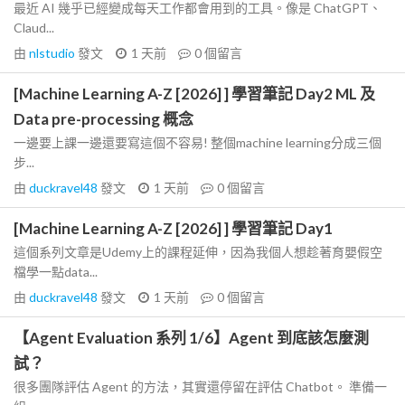
最近 AI 幾乎已經變成每天工作都會用到的工具。像是 ChatGPT、
Claud...
由
nlstudio
發文
1 天前
0
個留言
[Machine Learning A-Z [2026] ] 學習筆記 Day2 ML 及
Data pre-processing 概念
一邊要上課一邊還要寫這個不容易! 整個machine learning分成三個
步...
由
duckravel48
發文
1 天前
0
個留言
[Machine Learning A-Z [2026] ] 學習筆記 Day1
這個系列文章是Udemy上的課程延伸，因為我個人想趁著育嬰假空
檔學一點data...
由
duckravel48
發文
1 天前
0
個留言
【Agent Evaluation 系列 1/6】Agent 到底該怎麼測
試？
很多團隊評估 Agent 的方法，其實還停留在評估 Chatbot。 準備一