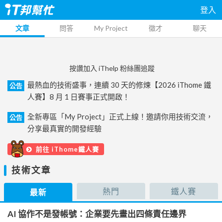
登入
文章
問答
My Project
徵才
聊天
按讚加入 iThelp 粉絲團追蹤
最熱血的技術盛事，連續 30 天的修煉【2026 iThome 鐵
公告
人賽】8 月 1 日賽事正式開啟！
全新專區「My Project」正式上線！邀請你用技術交流，
公告
分享最真實的開發經驗
前往 iThome鐵人賽
技術文章
熱門
鐵人賽
最新
AI 協作不是發帳號：企業要先畫出四條責任邊界