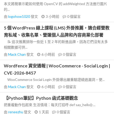
本文將簡單示範如何使用 OpenCV 的 addWeighted 方法進行圖片
的...
由
logohow1020
發文
3 小時前
0
個留言
5 個 WordPress 線上課程 (LMS) 外掛推薦，適合經營教
育私域、收集名單、營運個人品牌和內容商業化部署
📝 這次推薦排除一些近 1 至 2 年的新進品牌，因為它們沒有太多
相關數據可供...
由
Mack Chan
發文
6 小時前
0
個留言
Wordfence 資安通報 | WooCommerce - Social Login |
CVE-2026-8457
WooCommerce Social Login 外掛爆出嚴重驗證繞過漏洞，使...
由
Mack Chan
發文
6 小時前
0
個留言
【Python筆記】Python 函式基礎觀念
把重複動作包起來 生活情境：每天打招呼 def say_hello():...
由
reneezhu
發文
1 天前
0
個留言