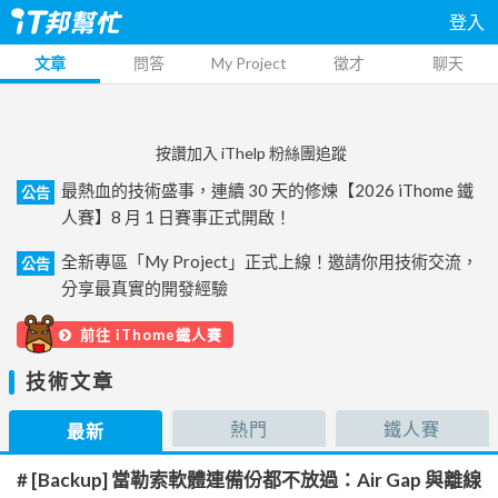
登入
文章
問答
My Project
徵才
聊天
按讚加入 iThelp 粉絲團追蹤
最熱血的技術盛事，連續 30 天的修煉【2026 iThome 鐵
公告
人賽】8 月 1 日賽事正式開啟！
全新專區「My Project」正式上線！邀請你用技術交流，
公告
分享最真實的開發經驗
前往 iThome鐵人賽
技術文章
熱門
鐵人賽
最新
# [Backup] 當勒索軟體連備份都不放過：Air Gap 與離線