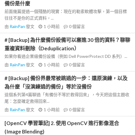
備份是什麼
前面幾篇提過一個殘酷的現實：現在的勒索軟體攻擊，第一個目標
往往不是你的正式資料，...
由
RainPan
發文
1 小時前
0
個留言
# [Backup] 為什麼備份設備可以塞進 30 倍的資料？聊聊
重複資料刪除（Deduplication）
如果你看過企業級備份設備（例如 Dell PowerProtect DD 系列）...
由
RainPan
發文
1 小時前
0
個留言
# [Backup] 備份界最常被跳過的一步：還原演練，以及
為什麼「沒演練過的備份」等於沒備份
這個系列第4篇聊過「有備份不等於救得回來」，今天把這個主題收
尾：怎麼確定救得回來...
由
RainPan
發文
1 小時前
0
個留言
[OpenCV 學習筆記] 2. 使用 OpenCV 進行影像混合
(Image Blending)