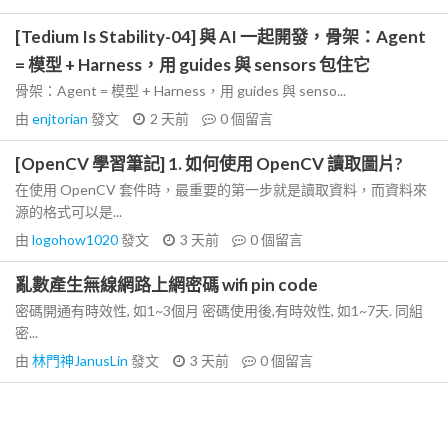
[Tedium Is Stability-04] 與 AI 一起開發，骨架：Agent
= 模型 + Harness，用 guides 與 sensors 包住它
骨架：Agent = 模型 + Harness，用 guides 與 senso...
由
enjtorian
發文
2 天前
0
個留言
[OpenCV 學習筆記] 1. 如何使用 OpenCV 讀取圖片?
在使用 OpenCV 套件時，最重要的第一步就是讀取資料，而資料來
源的格式可以是...
由
logohow1020
發文
3 天前
0
個留言
亂數產生無線網路上網密碼 wifi pin code
密碼開通有時效性, 如1~3個月 密碼使用後,有時效性, 如1~7天. 同組
密...
由
林門神JanusLin
發文
3 天前
0
個留言