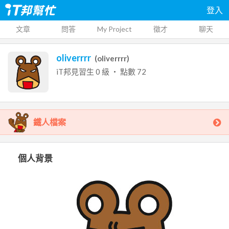
登入
文章
問答
My Project
徵才
聊天
oliverrrr
(
oliverrrr
)
iT邦見習生
0
級 ‧ 點數
72
鐵人檔案
個人背景