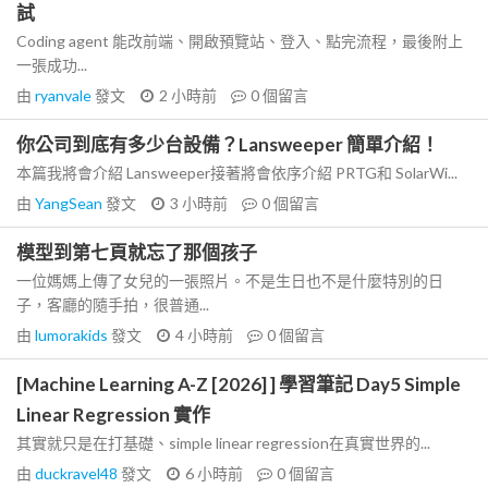
試
Coding agent 能改前端、開啟預覽站、登入、點完流程，最後附上
一張成功...
由
ryanvale
發文
2 小時前
0
個留言
你公司到底有多少台設備？Lansweeper 簡單介紹！
本篇我將會介紹 Lansweeper接著將會依序介紹 PRTG和 SolarWi...
由
YangSean
發文
3 小時前
0
個留言
模型到第七頁就忘了那個孩子
一位媽媽上傳了女兒的一張照片。不是生日也不是什麼特別的日
子，客廳的隨手拍，很普通...
由
lumorakids
發文
4 小時前
0
個留言
[Machine Learning A-Z [2026] ] 學習筆記 Day5 Simple
Linear Regression 實作
其實就只是在打基礎、simple linear regression在真實世界的...
由
duckravel48
發文
6 小時前
0
個留言