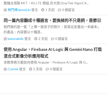
整機台灣製 MIT，4G LTE 模組 非大陸 DrayTek VigorC4...
由
林門神JanusLin
發文
1 天前
0
個留言
同一篇內容翻成十種語言，要換掉的不只是詞，是節日
我們做的是一套「上傳一張孩子的照片，就寫出並畫出一本繪本」
的產品，內容要以十種語...
由
lumorakids
發文
2 天前
0
個留言
使用 Angular、Firebase AI Logic 與 Gemini Nano 打造
混合式影像分析應用程式
本教學將示範如何使用 Angular、Firebase AI Logic 與 G...
由
Connie
發文
2 天前
0
個留言