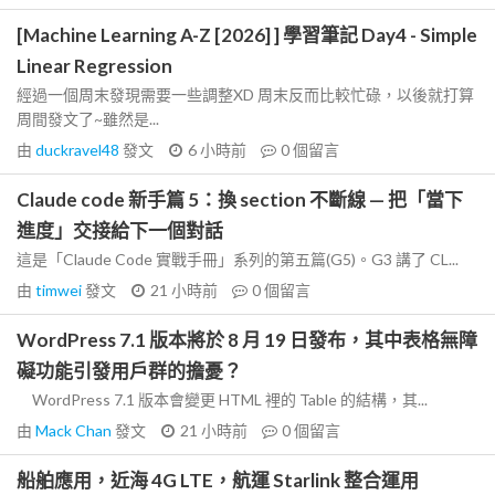
[Machine Learning A-Z [2026] ] 學習筆記 Day4 - Simple
Linear Regression
經過一個周末發現需要一些調整XD 周末反而比較忙碌，以後就打算
周間發文了~雖然是...
由
duckravel48
發文
6 小時前
0
個留言
Claude code 新手篇 5：換 section 不斷線 — 把「當下
進度」交接給下一個對話
這是「Claude Code 實戰手冊」系列的第五篇(G5)。G3 講了 CL...
由
timwei
發文
21 小時前
0
個留言
WordPress 7.1 版本將於 8 月 19 日發布，其中表格無障
礙功能引發用戶群的擔憂？
WordPress 7.1 版本會變更 HTML 裡的 Table 的結構，其...
由
Mack Chan
發文
21 小時前
0
個留言
船舶應用，近海 4G LTE，航運 Starlink 整合運用