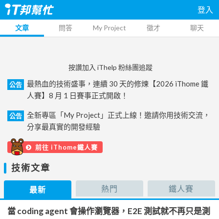
登入
文章
問答
My Project
徵才
聊天
按讚加入 iThelp 粉絲團追蹤
最熱血的技術盛事，連續 30 天的修煉【2026 iThome 鐵
公告
人賽】8 月 1 日賽事正式開啟！
全新專區「My Project」正式上線！邀請你用技術交流，
公告
分享最真實的開發經驗
前往 iThome鐵人賽
技術文章
熱門
鐵人賽
最新
當 coding agent 會操作瀏覽器，E2E 測試就不再只是測