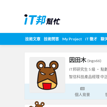
技術文章
技術問答
My Project
iT 徵才
聊
因田木
(ingo66)
iT邦研究生 5 級 ‧ 點
智信科技產品經理 中
個人背景