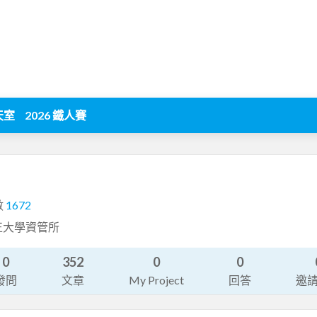
天室
2026 鐵人賽
數
1672
正大學資管所
0
352
0
0
發問
文章
My Project
回答
邀