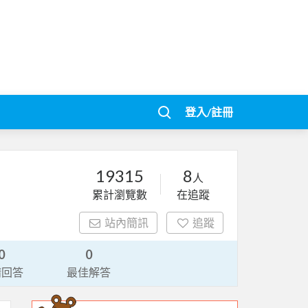
登入/註冊
19315
8
人
累計瀏覽數
在追蹤
站內簡訊
追蹤
0
0
請回答
最佳解答