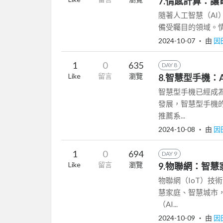
7.情感計算：
隨著人工智慧（AI）技
備受矚目的領域。情
2024-10-07
‧ 由
因
1
0
635
DAY 8
Like
留言
瀏覽
8.智慧型手機：
智慧型手機已經成
發展，智慧型手機的
推薦系...
2024-10-08
‧ 由
因
1
0
694
DAY 9
Like
留言
瀏覽
9.物聯網：智慧
物聯網（IoT）
慧家庭、智慧城市，
（AI...
2024-10-09
‧ 由
因