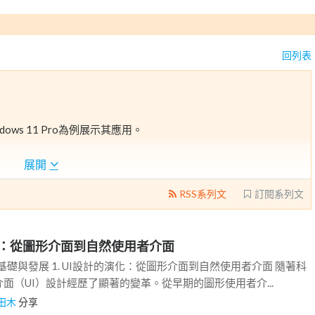
回列表
ows 11 Pro為例展示其應用。
介面的演化，AI技術在UI設計中的應用，以及語音、手勢和增強
展開
境、汽車、金融和醫療等領域的應用。
RSS系列文
訂閱系列文
業市場等挑戰。
討其在UI設計、生產力、遠端工作和教育等場景中的應用。
的影響。
演化：從圖形介面到自然使用者介面
的基礎與發展 1. UI設計的演化：從圖形介面到自然使用者介面 隨著科
面（UI）設計經歷了顯著的變革。從早期的圖形使用者介...
田木
分享