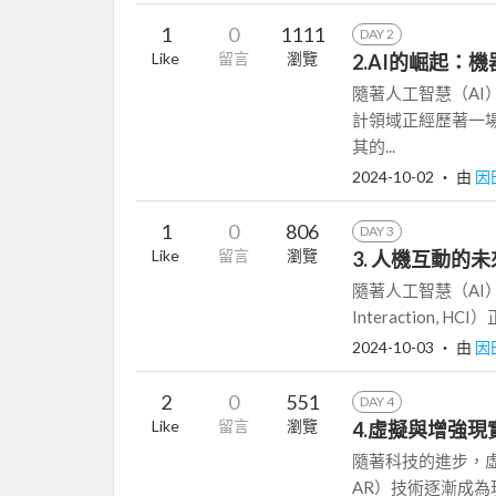
1
0
1111
DAY 2
Like
留言
瀏覽
2.AI的崛起：
隨著人工智慧（AI
計領域正經歷著一場
其的...
2024-10-02
‧ 由
因
1
0
806
DAY 3
Like
留言
瀏覽
3. 人機互動
隨著人工智慧（AI）
Interaction,
2024-10-03
‧ 由
因
2
0
551
DAY 4
Like
留言
瀏覽
4.虛擬與增強
隨著科技的進步，虛擬現實（
AR）技術逐漸成為