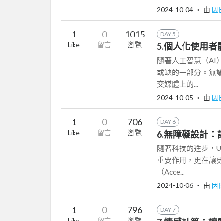
2024-10-04
‧ 由
因
1
0
1015
DAY 5
Like
留言
瀏覽
5.個人化使用
隨著人工智慧（A
或缺的一部分。無
交媒體上的...
2024-10-05
‧ 由
因
1
0
706
DAY 6
Like
留言
瀏覽
6.無障礙設計
隨著科技的進步，U
重要作用，更在讓
（Acce...
2024-10-06
‧ 由
因
1
0
796
DAY 7
Like
留言
瀏覽