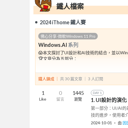
鐵人檔案
2024 iThome 鐵人賽
佛心分享-微軟Windows 11 Pro
Windows.AI
系列
😱本文探討了UI設計和AI技術的結合，並以Wind
🏆文章分為五部分：
✅首先，介紹了UI從傳統圖形介面到自然使用者
現實等新興互動方式。
✅接著，探討AI在智慧手機、物聯網、虛擬實
鐵人鍊成 ｜
共 30 篇文章 ｜
3
人訂閱
✅第三部分聚焦AI在隱私安全、道德倫理及就
✅第四部分則連結Windows 11 Pro，探
1
0
1445
DAY 1
✅最後，展望元宇宙、AI藝術及其對未來社會
Like
留言
瀏覽
1. UI設計的
第一部分：UI/AI
技的進步，使用者介
2024-10-01
‧ 由
因