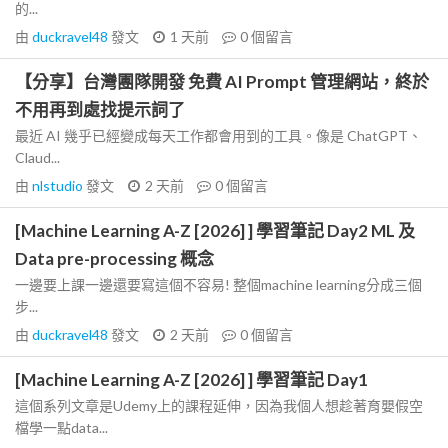
的...
由
duckravel48
發文
1 天前
0
個留言
【分享】台灣團隊開發 免費 AI Prompt 管理網站，終於
不用再到處找提示詞了
最近 AI 幾乎已經變成每天工作都會用到的工具。像是 ChatGPT、
Claud...
由
nlstudio
發文
2 天前
0
個留言
[Machine Learning A-Z [2026] ] 學習筆記 Day2 ML 及
Data pre-processing 概念
一邊要上課一邊還要寫這個不容易! 整個machine learning分成三個
步...
由
duckravel48
發文
2 天前
0
個留言
[Machine Learning A-Z [2026] ] 學習筆記 Day1
這個系列文章是Udemy上的課程延伸，因為我個人想趁著育嬰假空
檔學一點data...