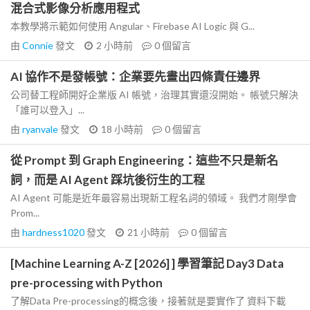
混合式影像分析應用程式
本教學將示範如何使用 Angular、Firebase AI Logic 與 G...
由
Connie
發文
2 小時前
0
個留言
AI 協作不是發帳號：企業要先畫出四條責任邊界
公司替工程師開好企業版 AI 帳號，治理其實還沒開始。 帳號只解決
「誰可以登入」...
由
ryanvale
發文
18 小時前
0
個留言
從 Prompt 到 Graph Engineering：這些不只是新名
詞，而是 AI Agent 踩坑後衍生的工程
AI Agent 可能是近年最容易出現新工程名詞的領域。 我們才剛學會
Prom...
由
hardness1020
發文
21 小時前
0
個留言
[Machine Learning A-Z [2026] ] 學習筆記 Day3 Data
pre-processing with Python
了解Data Pre-processing的概念後，接著就是要實作了 資料下載