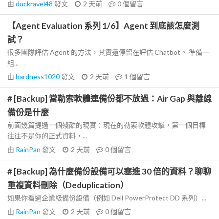
由
duckravel48
發文
2 天前
0
個留言
【Agent Evaluation 系列 1/6】Agent 到底該怎麼測
試？
很多團隊評估 Agent 的方法，其實還停留在評估 Chatbot。 準備一
組...
由
hardness1020
發文
2 天前
1
個留言
# [Backup] 當勒索軟體連備份都不放過：Air Gap 與離線
備份是什麼
前面幾篇提過一個殘酷的現實：現在的勒索軟體攻擊，第一個目標
往往不是你的正式資料，...
由
RainPan
發文
2 天前
0
個留言
# [Backup] 為什麼備份設備可以塞進 30 倍的資料？聊聊
重複資料刪除（Deduplication）
如果你看過企業級備份設備（例如 Dell PowerProtect DD 系列）...
由
RainPan
發文
2 天前
0
個留言