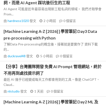
詞，而是 AI Agent 踩坑後衍生的工程
AI Agent 可能是近年最容易出現新工程名詞的領域。 我們才剛學會
Prom...
由
hardness1020
發文
2 小時前
0
個留言
[Machine Learning A-Z [2026] ] 學習筆記 Day3 Data
pre-processing with Python
了解Data Pre-processing的概念後，接著就是要實作了 資料下載
的...
由
duckravel48
發文
5 小時前
0
個留言
【分享】台灣團隊開發 免費 AI Prompt 管理網站，終於
不用再到處找提示詞了
最近 AI 幾乎已經變成每天工作都會用到的工具。像是 ChatGPT、
Claud...
由
nlstudio
發文
1 天前
0
個留言
[Machine Learning A-Z [2026] ] 學習筆記 Day2 ML 及