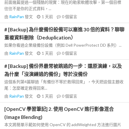
前面幾篇提過一個殘酷的現實：現在的勒索軟體攻擊，第一個目標
往往不是你的正式資料，...
由
RainPan
發文
1 天前
0
個留言
# [Backup] 為什麼備份設備可以塞進 30 倍的資料？聊聊
重複資料刪除（Deduplication）
如果你看過企業級備份設備（例如 Dell PowerProtect DD 系列）...
由
RainPan
發文
1 天前
0
個留言
# [Backup] 備份界最常被跳過的一步：還原演練，以及
為什麼「沒演練過的備份」等於沒備份
這個系列第4篇聊過「有備份不等於救得回來」，今天把這個主題收
尾：怎麼確定救得回來...
由
RainPan
發文
1 天前
0
個留言
[OpenCV 學習筆記] 2. 使用 OpenCV 進行影像混合
(Image Blending)
本文將簡單示範如何使用 OpenCV 的 addWeighted 方法進行圖片