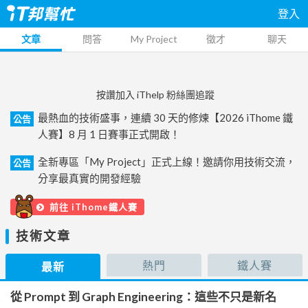
登入
文章
問答
My Project
徵才
聊天
按讚加入 iThelp 粉絲團追蹤
最熱血的技術盛事，連續 30 天的修煉【2026 iThome 鐵
公告
人賽】8 月 1 日賽事正式開啟！
全新專區「My Project」正式上線！邀請你用技術交流，
公告
分享最真實的開發經驗
前往 iThome鐵人賽
技術文章
熱門
鐵人賽
最新
從 Prompt 到 Graph Engineering：這些不只是新名