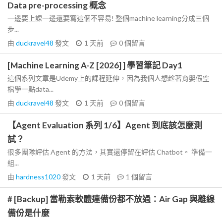
Data pre-processing 概念
一邊要上課一邊還要寫這個不容易! 整個machine learning分成三個
步...
由
duckravel48
發文
1 天前
0
個留言
[Machine Learning A-Z [2026] ] 學習筆記 Day1
這個系列文章是Udemy上的課程延伸，因為我個人想趁著育嬰假空
檔學一點data...
由
duckravel48
發文
1 天前
0
個留言
【Agent Evaluation 系列 1/6】Agent 到底該怎麼測
試？
很多團隊評估 Agent 的方法，其實還停留在評估 Chatbot。 準備一
組...
由
hardness1020
發文
1 天前
1
個留言
# [Backup] 當勒索軟體連備份都不放過：Air Gap 與離線
備份是什麼