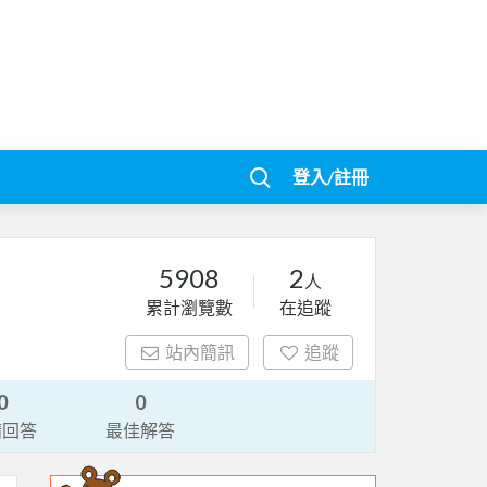
登入/註冊
5908
2
人
累計瀏覽數
在追蹤
站內簡訊
追蹤
0
0
請回答
最佳解答