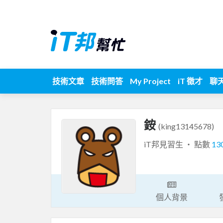
技術文章
技術問答
My Project
iT 徵才
聊
銨
(king13145678)
iT邦見習生 ‧ 點數
13
個人背景