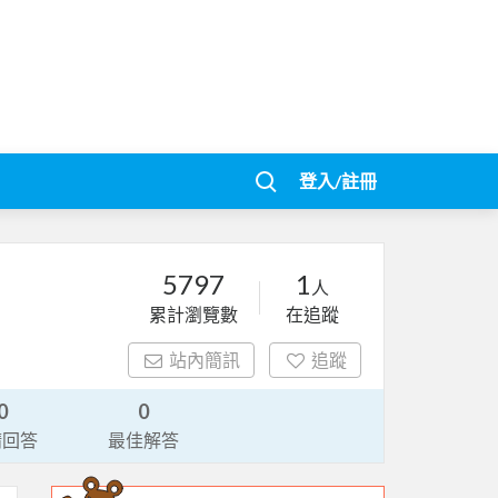
登入/註冊
5797
1
人
累計瀏覽數
在追蹤
站內簡訊
追蹤
0
0
請回答
最佳解答