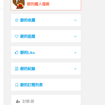
銨的鐵人檔案
銨的收藏
銨的追蹤
銨的Like
銨的紀錄
銨的訂閱列表
封鎖 銨