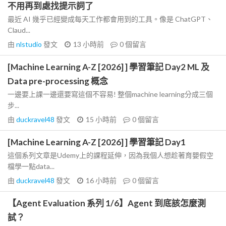
不用再到處找提示詞了
最近 AI 幾乎已經變成每天工作都會用到的工具。像是 ChatGPT、
Claud...
由
nlstudio
發文
13 小時前
0
個留言
[Machine Learning A-Z [2026] ] 學習筆記 Day2 ML 及
Data pre-processing 概念
一邊要上課一邊還要寫這個不容易! 整個machine learning分成三個
步...
由
duckravel48
發文
15 小時前
0
個留言
[Machine Learning A-Z [2026] ] 學習筆記 Day1
這個系列文章是Udemy上的課程延伸，因為我個人想趁著育嬰假空
檔學一點data...
由
duckravel48
發文
16 小時前
0
個留言
【Agent Evaluation 系列 1/6】Agent 到底該怎麼測
試？