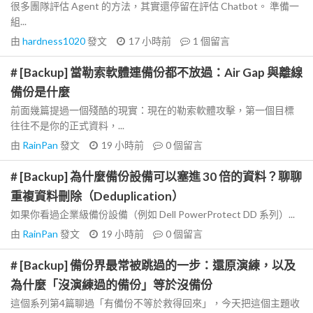
很多團隊評估 Agent 的方法，其實還停留在評估 Chatbot。 準備一
組...
由
hardness1020
發文
17 小時前
1
個留言
# [Backup] 當勒索軟體連備份都不放過：Air Gap 與離線
備份是什麼
前面幾篇提過一個殘酷的現實：現在的勒索軟體攻擊，第一個目標
往往不是你的正式資料，...
由
RainPan
發文
19 小時前
0
個留言
# [Backup] 為什麼備份設備可以塞進 30 倍的資料？聊聊
重複資料刪除（Deduplication）
如果你看過企業級備份設備（例如 Dell PowerProtect DD 系列）...
由
RainPan
發文
19 小時前
0
個留言
# [Backup] 備份界最常被跳過的一步：還原演練，以及
為什麼「沒演練過的備份」等於沒備份
這個系列第4篇聊過「有備份不等於救得回來」，今天把這個主題收