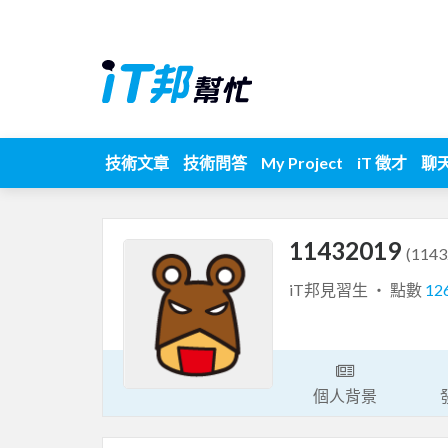
技術文章
技術問答
My Project
iT 徵才
聊
11432019
(1143
iT邦見習生 ‧ 點數
12
個人背景