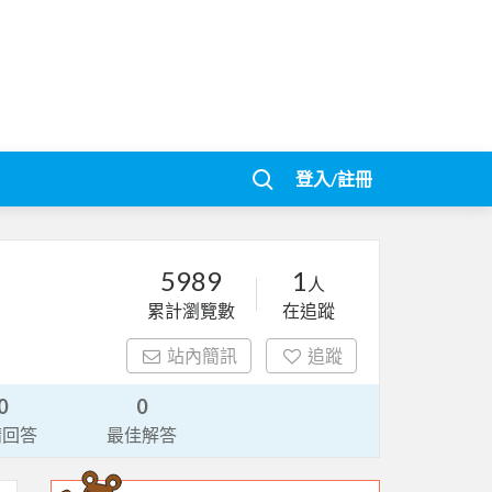
登入/註冊
5989
1
人
累計瀏覽數
在追蹤
站內簡訊
追蹤
0
0
請回答
最佳解答