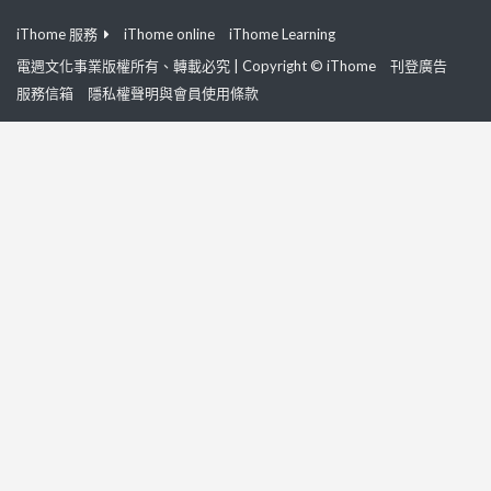
iThome 服務
iThome online
iThome Learning
電週文化事業版權所有、轉載必究 | Copyright © iThome
刊登廣告
服務信箱
隱私權聲明與會員使用條款