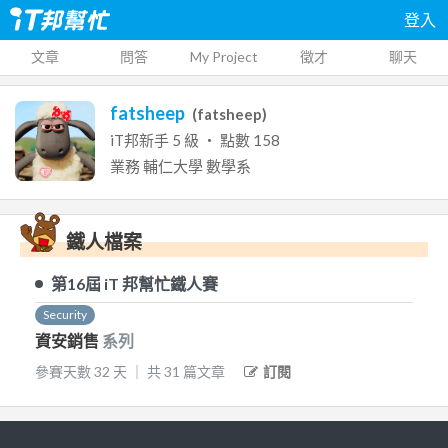
登入
文章
問答
My Project
徵才
聊天
fatsheep
(
fatsheep
)
iT邦新手
5
級 ‧ 點數
158
業務
輔仁大學
數學系
鐵人檔案
第16屆
iT 邦幫忙鐵人賽
Security
資安銷售
系列
參賽天數
32
天
｜
共
31
篇文章
訂閱