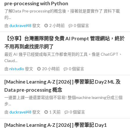
pre-processing with Python
了解Data Pre-processing的概念後，接著就是要實作了 資料下載
的...
由
duckravel48
發文
2 小時前
0
個留言
【分享】台灣團隊開發 免費 AI Prompt 管理網站，終於
不用再到處找提示詞了
最近 AI 幾乎已經變成每天工作都會用到的工具。像是 ChatGPT、
Claud...
由
nlstudio
發文
20 小時前
0
個留言
[Machine Learning A-Z [2026] ] 學習筆記 Day2 ML 及
Data pre-processing 概念
一邊要上課一邊還要寫這個不容易! 整個machine learning分成三個
步...
由
duckravel48
發文
1 天前
0
個留言
[Machine Learning A-Z [2026] ] 學習筆記 Day1