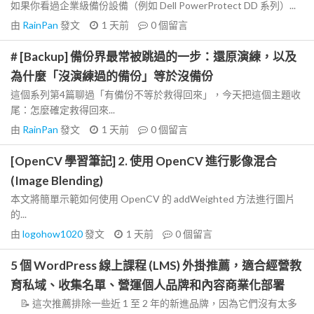
如果你看過企業級備份設備（例如 Dell PowerProtect DD 系列）...
由
RainPan
發文
1 天前
0
個留言
# [Backup] 備份界最常被跳過的一步：還原演練，以及
為什麼「沒演練過的備份」等於沒備份
這個系列第4篇聊過「有備份不等於救得回來」，今天把這個主題收
尾：怎麼確定救得回來...
由
RainPan
發文
1 天前
0
個留言
[OpenCV 學習筆記] 2. 使用 OpenCV 進行影像混合
(Image Blending)
本文將簡單示範如何使用 OpenCV 的 addWeighted 方法進行圖片
的...
由
logohow1020
發文
1 天前
0
個留言
5 個 WordPress 線上課程 (LMS) 外掛推薦，適合經營教
育私域、收集名單、營運個人品牌和內容商業化部署
📝 這次推薦排除一些近 1 至 2 年的新進品牌，因為它們沒有太多