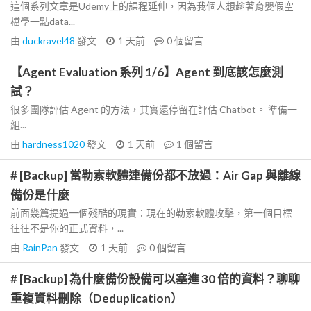
這個系列文章是Udemy上的課程延伸，因為我個人想趁著育嬰假空
檔學一點data...
由
duckravel48
發文
1 天前
0
個留言
【Agent Evaluation 系列 1/6】Agent 到底該怎麼測
試？
很多團隊評估 Agent 的方法，其實還停留在評估 Chatbot。 準備一
組...
由
hardness1020
發文
1 天前
1
個留言
# [Backup] 當勒索軟體連備份都不放過：Air Gap 與離線
備份是什麼
前面幾篇提過一個殘酷的現實：現在的勒索軟體攻擊，第一個目標
往往不是你的正式資料，...
由
RainPan
發文
1 天前
0
個留言
# [Backup] 為什麼備份設備可以塞進 30 倍的資料？聊聊
重複資料刪除（Deduplication）