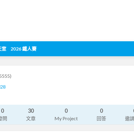
天室
2026 鐵人賽
5555)
328
0
30
0
0
發問
文章
My Project
回答
邀