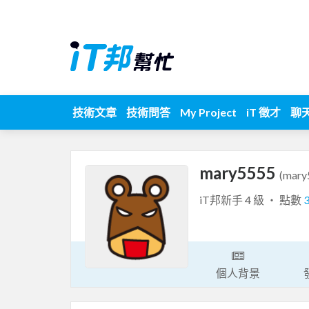
技術文章
技術問答
My Project
iT 徵才
聊
mary5555
(mary
iT邦新手 4 級 ‧ 點數
個人背景