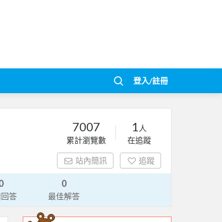
登入/註冊
7007
1
人
累計瀏覽數
在追蹤
站內簡訊
追蹤
0
0
請回答
最佳解答