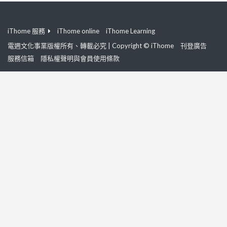
iThome 服務
iThome online
iThome Learning
電週文化事業版權所有、轉載必究 | Copyright © iThome
刊登廣告
服務信箱
隱私權聲明與會員使用條款