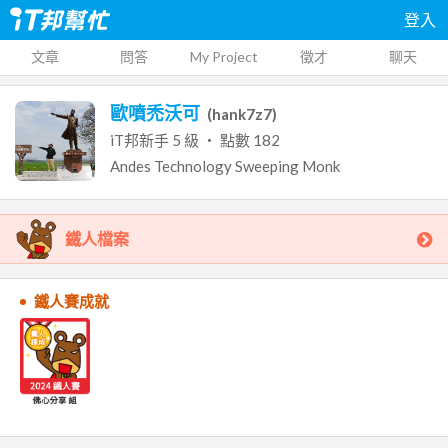
登入
文章
問答
My Project
徵才
聊天
歐噴禿沃可
(
hank7z7
)
iT邦新手
5
級 ‧ 點數
182
Andes Technology
Sweeping Monk
鐵人檔案
鐵人賽成就