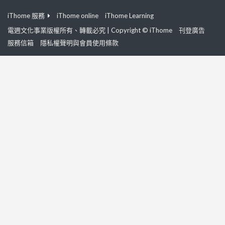
iThome 服務
iThome online
iThome Learning
電週文化事業版權所有、轉載必究 | Copyright © iThome
刊登廣告
服務信箱
隱私權聲明與會員使用條款