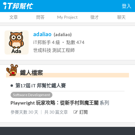
登入
文章
問答
My Project
徵才
聊天
adaliao
(
adaliao
)
iT邦新手
4
級 ‧ 點數
474
世成科技
測試工程師
鐵人檔案
第17屆
iT 邦幫忙鐵人賽
Software Development
Playwright 玩家攻略：從新手村到魔王關
系列
參賽天數
30
天
｜
共
30
篇文章
訂閱