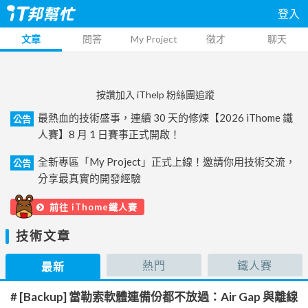
登入
文章
問答
My Project
徵才
聊天
按讚加入 iThelp 粉絲團追蹤
最熱血的技術盛事，連續 30 天的修煉【2026 iThome 鐵
公告
人賽】8 月 1 日賽事正式開啟！
全新專區「My Project」正式上線！邀請你用技術交流，
公告
分享最真實的開發經驗
前往 iThome鐵人賽
技術文章
熱門
鐵人賽
最新
# [Backup] 當勒索軟體連備份都不放過：Air Gap 與離線