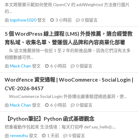
本文將簡單示範如何使用 OpenCV 的 addWeighted 方法進行圖片
的...
由
logohow1020
發文
3 小時前
0
個留言
5 個 WordPress 線上課程 (LMS) 外掛推薦，適合經營教
育私域、收集名單、營運個人品牌和內容商業化部署
📝 這次推薦排除一些近 1 至 2 年的新進品牌，因為它們沒有太多
相關數據可供...
由
Mack Chan
發文
6 小時前
0
個留言
Wordfence 資安通報 | WooCommerce - Social Login |
CVE-2026-8457
WooCommerce Social Login 外掛爆出嚴重驗證繞過漏洞，使...
由
Mack Chan
發文
6 小時前
0
個留言
【Python筆記】Python 函式基礎觀念
把重複動作包起來 生活情境：每天打招呼 def say_hello():...
由
reneezhu
發文
1 天前
0
個留言