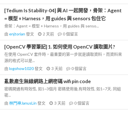
[Tedium Is Stability-04] 與 AI 一起開發，骨架：Agent
= 模型 + Harness，用 guides 與 sensors 包住它
骨架：Agent = 模型 + Harness，用 guides 與 senso...
由
enjtorian
發文
2 天前
0
個留言
[OpenCV 學習筆記] 1. 如何使用 OpenCV 讀取圖片?
在使用 OpenCV 套件時，最重要的第一步就是讀取資料，而資料來
源的格式可以是...
由
logohow1020
發文
3 天前
0
個留言
亂數產生無線網路上網密碼 wifi pin code
密碼開通有時效性, 如1~3個月 密碼使用後,有時效性, 如1~7天. 同組
密...
由
林門神JanusLin
發文
3 天前
0
個留言