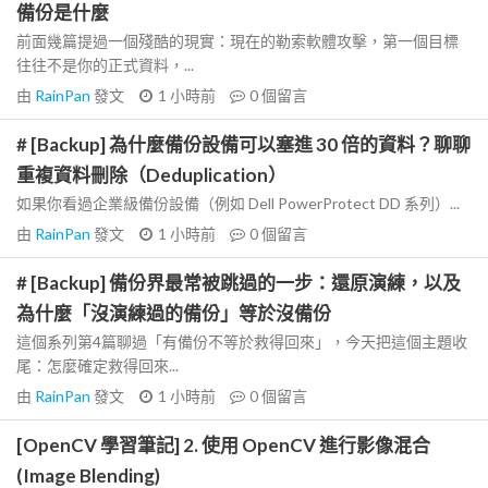
備份是什麼
前面幾篇提過一個殘酷的現實：現在的勒索軟體攻擊，第一個目標
往往不是你的正式資料，...
由
RainPan
發文
1 小時前
0
個留言
# [Backup] 為什麼備份設備可以塞進 30 倍的資料？聊聊
重複資料刪除（Deduplication）
如果你看過企業級備份設備（例如 Dell PowerProtect DD 系列）...
由
RainPan
發文
1 小時前
0
個留言
# [Backup] 備份界最常被跳過的一步：還原演練，以及
為什麼「沒演練過的備份」等於沒備份
這個系列第4篇聊過「有備份不等於救得回來」，今天把這個主題收
尾：怎麼確定救得回來...
由
RainPan
發文
1 小時前
0
個留言
[OpenCV 學習筆記] 2. 使用 OpenCV 進行影像混合
(Image Blending)