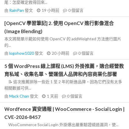
尾：怎麼確定救得回來...
由
RainPan
發文
19 小時前
0
個留言
[OpenCV 學習筆記] 2. 使用 OpenCV 進行影像混合
(Image Blending)
本文將簡單示範如何使用 OpenCV 的 addWeighted 方法進行圖片
的...
由
logohow1020
發文
20 小時前
0
個留言
5 個 WordPress 線上課程 (LMS) 外掛推薦，適合經營教
育私域、收集名單、營運個人品牌和內容商業化部署
📝 這次推薦排除一些近 1 至 2 年的新進品牌，因為它們沒有太多
相關數據可供...
由
Mack Chan
發文
1 天前
0
個留言
Wordfence 資安通報 | WooCommerce - Social Login |
CVE-2026-8457
WooCommerce Social Login 外掛爆出嚴重驗證繞過漏洞，使...