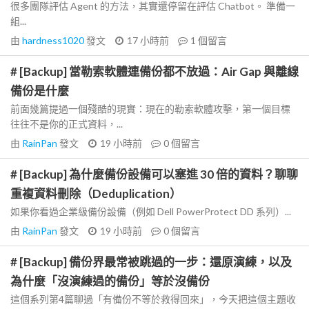
很多團隊評估 Agent 的方法，其實還停留在評估 Chatbot。 準備一
組...
由
hardness1020
發文
17 小時前
1
個留言
# [Backup] 當勒索軟體連備份都不放過：Air Gap 與離線
備份是什麼
前面幾篇提過一個殘酷的現實：現在的勒索軟體攻擊，第一個目標
往往不是你的正式資料，...
由
RainPan
發文
19 小時前
0
個留言
# [Backup] 為什麼備份設備可以塞進 30 倍的資料？聊聊
重複資料刪除（Deduplication）
如果你看過企業級備份設備（例如 Dell PowerProtect DD 系列）...
由
RainPan
發文
19 小時前
0
個留言
# [Backup] 備份界最常被跳過的一步：還原演練，以及
為什麼「沒演練過的備份」等於沒備份
這個系列第4篇聊過「有備份不等於救得回來」，今天把這個主題收