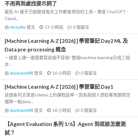
不用再到處找提示詞了
最近 AI 幾乎已經變成每天工作都會用到的工具。像是 ChatGPT、
Claud...
由
nlstudio
發文
13 小時前
0
個留言
[Machine Learning A-Z [2026] ] 學習筆記 Day2 ML 及
Data pre-processing 概念
一邊要上課一邊還要寫這個不容易! 整個machine learning分成三個
步...
由
duckravel48
發文
16 小時前
0
個留言
[Machine Learning A-Z [2026] ] 學習筆記 Day1
這個系列文章是Udemy上的課程延伸，因為我個人想趁著育嬰假空
檔學一點data...
由
duckravel48
發文
16 小時前
0
個留言
【Agent Evaluation 系列 1/6】Agent 到底該怎麼測
試？