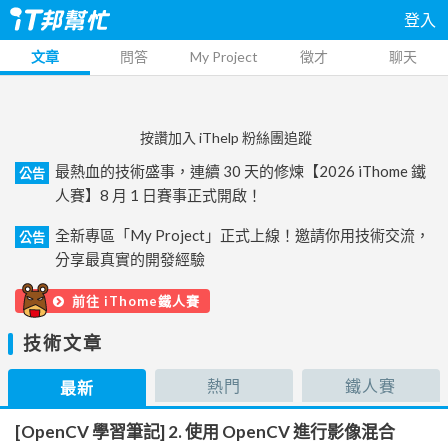
登入
文章
問答
My Project
徵才
聊天
按讚加入 iThelp 粉絲團追蹤
最熱血的技術盛事，連續 30 天的修煉【2026 iThome 鐵
公告
人賽】8 月 1 日賽事正式開啟！
全新專區「My Project」正式上線！邀請你用技術交流，
公告
分享最真實的開發經驗
前往 iThome鐵人賽
技術文章
熱門
鐵人賽
最新
[OpenCV 學習筆記] 2. 使用 OpenCV 進行影像混合