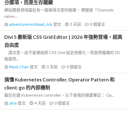
分選項，而是生存關鍵
網站開發領域最近有一個值得注意的進展。 標題是「Oratomic
raises...
由
adventurernotdead_rick
發文
3 天前
0
個留言
Divi 5 最新版 CSS Grid Editor | 2026 年強勢登場，超高
自由度
請注意，這不是單純把 CSS Grid 設定視覺化，而是把複雜的 2D
版面控...
由
Mack Chan
發文
3 天前
0
個留言
搞懂 Kubernetes Controller, Operator Pattern 和
client-go 的內部機制
最近在讀 Kubernetes controller，以下是我的摘要筆記： Op...
由
yltw
發文
4 天前
0
個留言