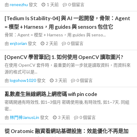
由
reneezhu
發文
1 天前
0
個留言
[Tedium Is Stability-04] 與 AI 一起開發，骨架：Agent
= 模型 + Harness，用 guides 與 sensors 包住它
骨架：Agent = 模型 + Harness，用 guides 與 senso...
由
enjtorian
發文
2 天前
0
個留言
[OpenCV 學習筆記] 1. 如何使用 OpenCV 讀取圖片?
在使用 OpenCV 套件時，最重要的第一步就是讀取資料，而資料來
源的格式可以是...
由
logohow1020
發文
3 天前
0
個留言
亂數產生無線網路上網密碼 wifi pin code
密碼開通有時效性, 如1~3個月 密碼使用後,有時效性, 如1~7天. 同組
密...
由
林門神JanusLin
發文
3 天前
0
個留言
從 Oratomic 融資看網站基礎設施：效能優化不再是加