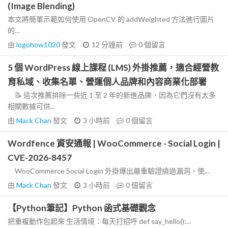
(Image Blending)
本文將簡單示範如何使用 OpenCV 的 addWeighted 方法進行圖片
的...
由
logohow1020
發文
12 分鐘前
0
個留言
5 個 WordPress 線上課程 (LMS) 外掛推薦，適合經營教
育私域、收集名單、營運個人品牌和內容商業化部署
📝 這次推薦排除一些近 1 至 2 年的新進品牌，因為它們沒有太多
相關數據可供...
由
Mack Chan
發文
3 小時前
0
個留言
Wordfence 資安通報 | WooCommerce - Social Login |
CVE-2026-8457
WooCommerce Social Login 外掛爆出嚴重驗證繞過漏洞，使...
由
Mack Chan
發文
3 小時前
0
個留言
【Python筆記】Python 函式基礎觀念
把重複動作包起來 生活情境：每天打招呼 def say_hello():...