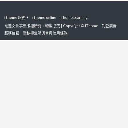
iThome 服務
iThome online
iThome Learning
電週文化事業版權所有、轉載必究 | Copyright © iThome
刊登廣告
服務信箱
隱私權聲明與會員使用條款