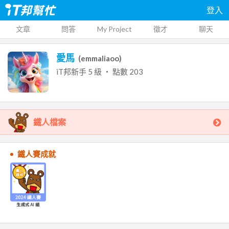
登入
文章
問答
My Project
徵才
聊天
愛馬
(
emmaliaoo
)
iT邦新手
5
級 ‧ 點數
203
鐵人檔案
鐵人賽成就