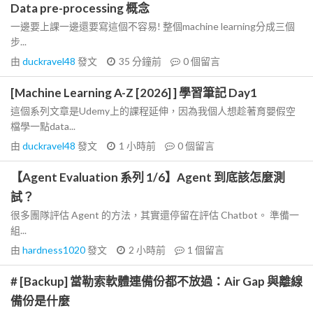
Data pre-processing 概念
一邊要上課一邊還要寫這個不容易! 整個machine learning分成三個
步...
由
duckravel48
發文
35 分鐘前
0
個留言
[Machine Learning A-Z [2026] ] 學習筆記 Day1
這個系列文章是Udemy上的課程延伸，因為我個人想趁著育嬰假空
檔學一點data...
由
duckravel48
發文
1 小時前
0
個留言
【Agent Evaluation 系列 1/6】Agent 到底該怎麼測
試？
很多團隊評估 Agent 的方法，其實還停留在評估 Chatbot。 準備一
組...
由
hardness1020
發文
2 小時前
1
個留言
# [Backup] 當勒索軟體連備份都不放過：Air Gap 與離線
備份是什麼