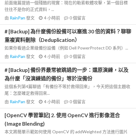
前面幾篇提過一個殘酷的現實：現在的勒索軟體攻擊，第一個目標
往往不是你的正式資料，...
由
RainPan
發文
4 小時前
0
個留言
# [Backup] 為什麼備份設備可以塞進 30 倍的資料？聊聊
重複資料刪除（Deduplication）
如果你看過企業級備份設備（例如 Dell PowerProtect DD 系列）...
由
RainPan
發文
4 小時前
0
個留言
# [Backup] 備份界最常被跳過的一步：還原演練，以及
為什麼「沒演練過的備份」等於沒備份
這個系列第4篇聊過「有備份不等於救得回來」，今天把這個主題收
尾：怎麼確定救得回來...
由
RainPan
發文
4 小時前
0
個留言
[OpenCV 學習筆記] 2. 使用 OpenCV 進行影像混合
(Image Blending)
本文將簡單示範如何使用 OpenCV 的 addWeighted 方法進行圖片