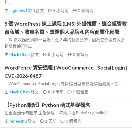
的...
由
logohow1020
發文
5 小時前
0
個留言
5 個 WordPress 線上課程 (LMS) 外掛推薦，適合經營教
育私域、收集名單、營運個人品牌和內容商業化部署
📝 這次推薦排除一些近 1 至 2 年的新進品牌，因為它們沒有太多
相關數據可供...
由
Mack Chan
發文
8 小時前
0
個留言
Wordfence 資安通報 | WooCommerce - Social Login |
CVE-2026-8457
WooCommerce Social Login 外掛爆出嚴重驗證繞過漏洞，使...
由
Mack Chan
發文
8 小時前
0
個留言
【Python筆記】Python 函式基礎觀念
把重複動作包起來 生活情境：每天打招呼 def say_hello():...
由
reneezhu
發文
1 天前
0
個留言