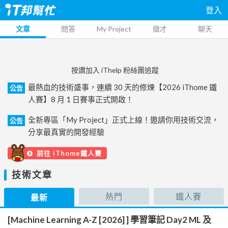
登入
文章
問答
My Project
徵才
聊天
按讚加入 iThelp 粉絲團追蹤
最熱血的技術盛事，連續 30 天的修煉【2026 iThome 鐵
公告
人賽】8 月 1 日賽事正式開啟！
全新專區「My Project」正式上線！邀請你用技術交流，
公告
分享最真實的開發經驗
前往 iThome鐵人賽
技術文章
熱門
鐵人賽
最新
[Machine Learning A-Z [2026] ] 學習筆記 Day2 ML 及