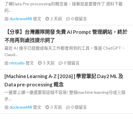
了解Data Pre-processing的概念後，接著就是要實作了 資料下載
的...
由
duckravel48
發文
2 天前
0
個留言
【分享】台灣團隊開發 免費 AI Prompt 管理網站，終於
不用再到處找提示詞了
最近 AI 幾乎已經變成每天工作都會用到的工具。像是 ChatGPT、
Claud...
由
nlstudio
發文
3 天前
0
個留言
[Machine Learning A-Z [2026] ] 學習筆記 Day2 ML 及
Data pre-processing 概念
一邊要上課一邊還要寫這個不容易! 整個machine learning分成三個
步...
由
duckravel48
發文
3 天前
0
個留言