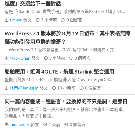
進度」交接給下一個對話
這是「Claude Code 實戰手冊」系列的第五篇(G5)。G3 講了 CL...
由
timwei
發文
3 小時前
0
個留言
WordPress 7.1 版本將於 8 月 19 日發布，其中表格無障
礙功能引發用戶群的擔憂？
WordPress 7.1 版本會變更 HTML 裡的 Table 的結構，其...
由
Mack Chan
發文
3 小時前
0
個留言
船舶應用，近海 4G LTE，航運 Starlink 整合運用
整機台灣製 MIT，4G LTE 模組 非大陸 DrayTek VigorC4...
由
林門神JanusLin
發文
13 小時前
0
個留言
同一篇內容翻成十種語言，要換掉的不只是詞，是節日
我們做的是一套「上傳一張孩子的照片，就寫出並畫出一本繪本」
的產品，內容要以十種語...
由
lumorakids
發文
1 天前
0
個留言