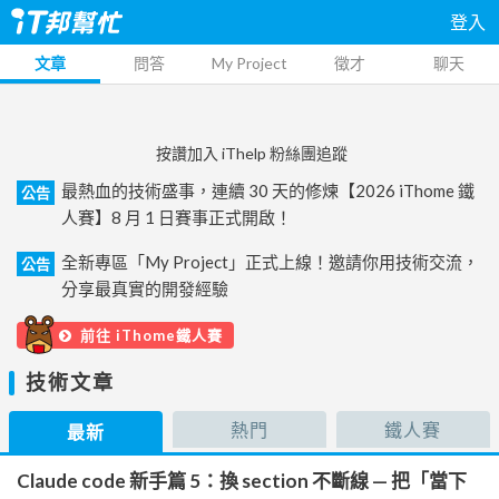
登入
文章
問答
My Project
徵才
聊天
按讚加入 iThelp 粉絲團追蹤
最熱血的技術盛事，連續 30 天的修煉【2026 iThome 鐵
公告
人賽】8 月 1 日賽事正式開啟！
全新專區「My Project」正式上線！邀請你用技術交流，
公告
分享最真實的開發經驗
前往 iThome鐵人賽
技術文章
熱門
鐵人賽
最新
Claude code 新手篇 5：換 section 不斷線 — 把「當下