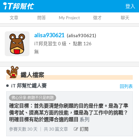
登入
文章
問答
My Project
徵才
聊天
alisa930621
(
alisa930621
)
iT邦見習生
0
級 ‧ 點數
126
無
鐵人檔案
iT 邦幫忙鐵人賽
回列表
佛心分享-刷題不只是刷題
確定目標：首先要清楚你刷題的目的是什麼。是為了準
備考試、提高某方面的技能，還是為了工作中的挑戰？
明確目標有助於選擇合適的題目
系列
參賽天數
30
天
｜
共
30
篇文章
訂閱