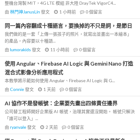
整機台灣製 MIT，4G LTE 模組 非大陸 DrayTek VigorC4...
由
林門神JanusLin
發文
1 小時前
0
個留言
同一篇內容翻成十種語言，要換掉的不只是詞，是節日
我們做的是一套「上傳一張孩子的照片，就寫出並畫出一本繪本」
的產品，內容要以十種語...
由
lumorakids
發文
11 小時前
0
個留言
使用 Angular、Firebase AI Logic 與 Gemini Nano 打造
混合式影像分析應用程式
本教學將示範如何使用 Angular、Firebase AI Logic 與 G...
由
Connie
發文
1 天前
0
個留言
AI 協作不是發帳號：企業要先畫出四條責任邊界
公司替工程師開好企業版 AI 帳號，治理其實還沒開始。 帳號只解決
「誰可以登入」...
由
ryanvale
發文
2 天前
0
個留言