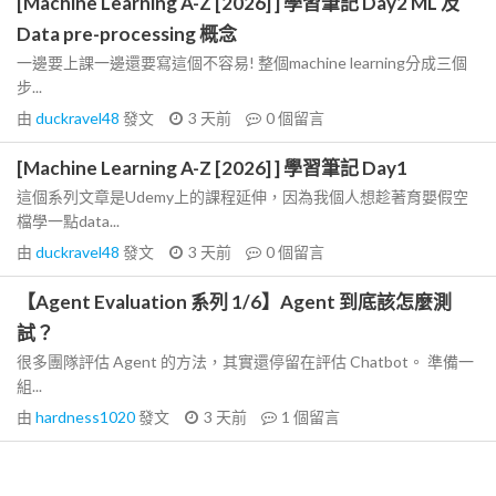
[Machine Learning A-Z [2026] ] 學習筆記 Day2 ML 及
Data pre-processing 概念
一邊要上課一邊還要寫這個不容易! 整個machine learning分成三個
步...
由
duckravel48
發文
3 天前
0
個留言
[Machine Learning A-Z [2026] ] 學習筆記 Day1
這個系列文章是Udemy上的課程延伸，因為我個人想趁著育嬰假空
檔學一點data...
由
duckravel48
發文
3 天前
0
個留言
【Agent Evaluation 系列 1/6】Agent 到底該怎麼測
試？
很多團隊評估 Agent 的方法，其實還停留在評估 Chatbot。 準備一
組...
由
hardness1020
發文
3 天前
1
個留言