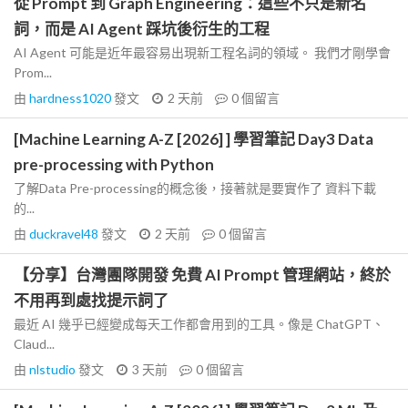
從 Prompt 到 Graph Engineering：這些不只是新名
詞，而是 AI Agent 踩坑後衍生的工程
AI Agent 可能是近年最容易出現新工程名詞的領域。 我們才剛學會
Prom...
由
hardness1020
發文
2 天前
0
個留言
[Machine Learning A-Z [2026] ] 學習筆記 Day3 Data
pre-processing with Python
了解Data Pre-processing的概念後，接著就是要實作了 資料下載
的...
由
duckravel48
發文
2 天前
0
個留言
【分享】台灣團隊開發 免費 AI Prompt 管理網站，終於
不用再到處找提示詞了
最近 AI 幾乎已經變成每天工作都會用到的工具。像是 ChatGPT、
Claud...
由
nlstudio
發文
3 天前
0
個留言