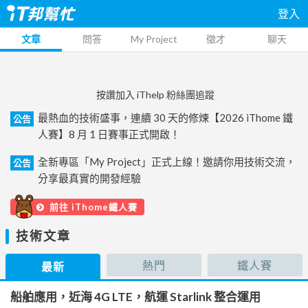
登入
文章
問答
My Project
徵才
聊天
按讚加入 iThelp 粉絲團追蹤
最熱血的技術盛事，連續 30 天的修煉【2026 iThome 鐵
公告
人賽】8 月 1 日賽事正式開啟！
全新專區「My Project」正式上線！邀請你用技術交流，
公告
分享最真實的開發經驗
前往 iThome鐵人賽
技術文章
熱門
鐵人賽
最新
船舶應用，近海 4G LTE，航運 Starlink 整合運用