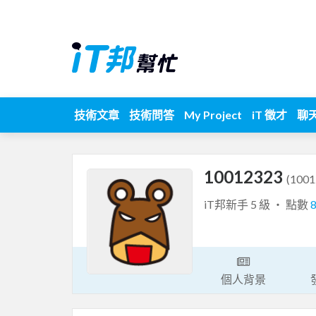
技術文章
技術問答
My Project
iT 徵才
聊
10012323
(1001
iT邦新手 5 級 ‧ 點數
個人背景