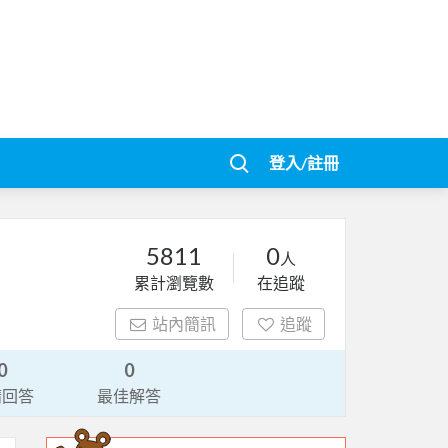
登入/註冊
5811
0
人
累計瀏覽數
在追蹤
站內簡訊
追蹤
0
0
請回答
最佳解答