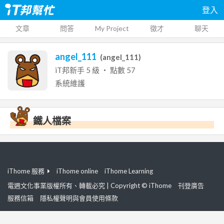
登入
文章
問答
My Project
徵才
聊天
angel_111
(
angel_111
)
iT邦新手
5
級 ‧ 點數
57
系統維護
鐵人檔案
iThome 服務
iThome online
iThome Learning
電週文化事業版權所有、轉載必究 | Copyright © iThome
刊登廣告
服務信箱
隱私權聲明與會員使用條款