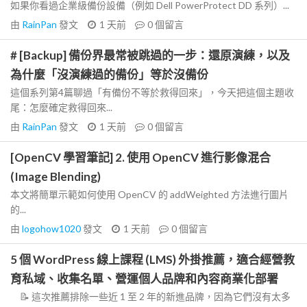
如果你看過企業級備份設備（例如 Dell PowerProtect DD 系列）...
由
RainPan
發文
1 天前
0
個留言
# [Backup] 備份界最常被跳過的一步：還原演練，以及
為什麼「沒演練過的備份」等於沒備份
這個系列第4篇聊過「有備份不等於救得回來」，今天把這個主題收
尾：怎麼確定救得回來...
由
RainPan
發文
1 天前
0
個留言
[OpenCV 學習筆記] 2. 使用 OpenCV 進行影像混合
(Image Blending)
本文將簡單示範如何使用 OpenCV 的 addWeighted 方法進行圖片
的...
由
logohow1020
發文
1 天前
0
個留言
5 個 WordPress 線上課程 (LMS) 外掛推薦，適合經營教
育私域、收集名單、營運個人品牌和內容商業化部署
📝 這次推薦排除一些近 1 至 2 年的新進品牌，因為它們沒有太多