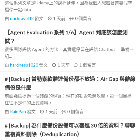
這個系列文章是Udemy上的課程延伸，因為我個人想趁著育嬰假空
檔學一點data...
由
duckravel48
發文
1 天前
0
個留言
【Agent Evaluation 系列 1/6】Agent 到底該怎麼測
試？
很多團隊評估 Agent 的方法，其實還停留在評估 Chatbot。 準備一
組...
由
hardness1020
發文
1 天前
1
個留言
# [Backup] 當勒索軟體連備份都不放過：Air Gap 與離線
備份是什麼
前面幾篇提過一個殘酷的現實：現在的勒索軟體攻擊，第一個目標
往往不是你的正式資料，...
由
RainPan
發文
1 天前
0
個留言
# [Backup] 為什麼備份設備可以塞進 30 倍的資料？聊聊
重複資料刪除（Deduplication）