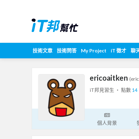
技術文章
技術問答
My Project
iT 徵才
聊
ericoaitken
(eri
iT邦見習生 ‧ 點數
14
個人背景