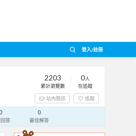
登入/註冊
2203
0
人
累計瀏覽數
在追蹤
站內簡訊
追蹤
0
0
請回答
最佳解答