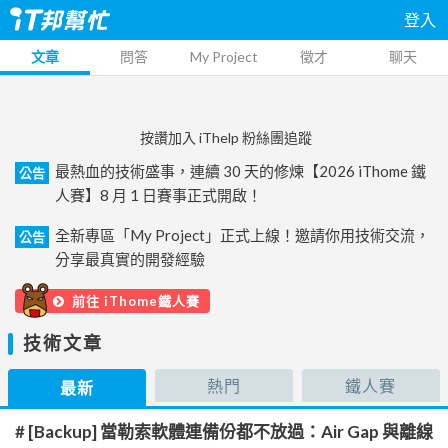
登入
文章
問答
My Project
徵才
聊天
按讚加入 iThelp 粉絲團追蹤
最熱血的技術盛事，連續 30 天的修煉【2026 iThome 鐵
公告
人賽】8 月 1 日賽事正式開啟！
全新專區「My Project」正式上線！邀請你用技術交流，
公告
分享最真實的開發經驗
前往 iThome鐵人賽
技術文章
熱門
鐵人賽
最新
# [Backup] 當勒索軟體連備份都不放過：Air Gap 與離線