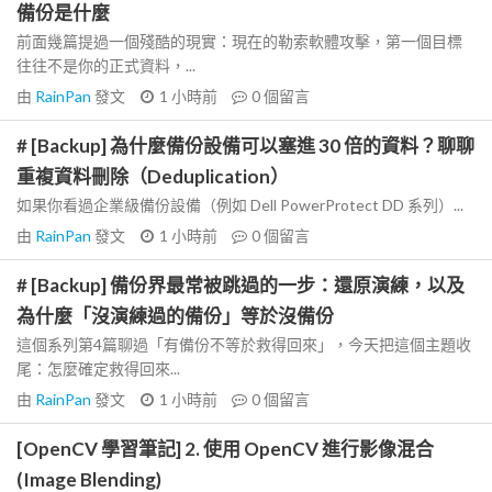
備份是什麼
前面幾篇提過一個殘酷的現實：現在的勒索軟體攻擊，第一個目標
往往不是你的正式資料，...
由
RainPan
發文
1 小時前
0
個留言
# [Backup] 為什麼備份設備可以塞進 30 倍的資料？聊聊
重複資料刪除（Deduplication）
如果你看過企業級備份設備（例如 Dell PowerProtect DD 系列）...
由
RainPan
發文
1 小時前
0
個留言
# [Backup] 備份界最常被跳過的一步：還原演練，以及
為什麼「沒演練過的備份」等於沒備份
這個系列第4篇聊過「有備份不等於救得回來」，今天把這個主題收
尾：怎麼確定救得回來...
由
RainPan
發文
1 小時前
0
個留言
[OpenCV 學習筆記] 2. 使用 OpenCV 進行影像混合
(Image Blending)