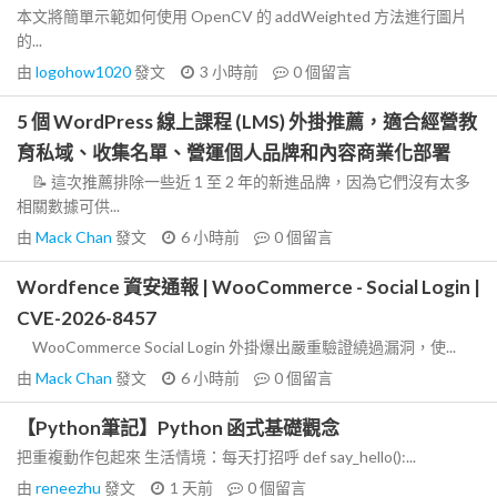
本文將簡單示範如何使用 OpenCV 的 addWeighted 方法進行圖片
的...
由
logohow1020
發文
3 小時前
0
個留言
5 個 WordPress 線上課程 (LMS) 外掛推薦，適合經營教
育私域、收集名單、營運個人品牌和內容商業化部署
📝 這次推薦排除一些近 1 至 2 年的新進品牌，因為它們沒有太多
相關數據可供...
由
Mack Chan
發文
6 小時前
0
個留言
Wordfence 資安通報 | WooCommerce - Social Login |
CVE-2026-8457
WooCommerce Social Login 外掛爆出嚴重驗證繞過漏洞，使...
由
Mack Chan
發文
6 小時前
0
個留言
【Python筆記】Python 函式基礎觀念
把重複動作包起來 生活情境：每天打招呼 def say_hello():...
由
reneezhu
發文
1 天前
0
個留言