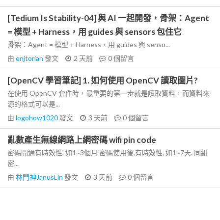
[Tedium Is Stability-04] 與 AI 一起開發，骨架：Agent
= 模型 + Harness，用 guides 與 sensors 包住它
骨架：Agent = 模型 + Harness，用 guides 與 senso...
由
enjtorian
發文
2 天前
0
個留言
[OpenCV 學習筆記] 1. 如何使用 OpenCV 讀取圖片?
在使用 OpenCV 套件時，最重要的第一步就是讀取資料，而資料來
源的格式可以是...
由
logohow1020
發文
3 天前
0
個留言
亂數產生無線網路上網密碼 wifi pin code
密碼開通有時效性, 如1~3個月 密碼使用後,有時效性, 如1~7天. 同組
密...
由
林門神JanusLin
發文
3 天前
0
個留言