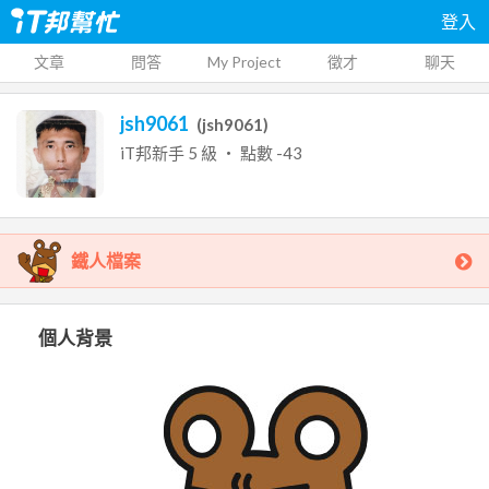
登入
文章
問答
My Project
徵才
聊天
jsh9061
(
jsh9061
)
iT邦新手
5
級 ‧ 點數
-43
鐵人檔案
個人背景