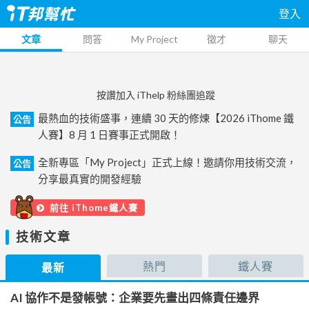
登入
文章
問答
My Project
徵才
聊天
按讚加入 iThelp 粉絲團追蹤
最熱血的技術盛事，連續 30 天的修煉【2026 iThome 鐵
公告
人賽】8 月 1 日賽事正式開啟！
全新專區「My Project」正式上線！邀請你用技術交流，
公告
分享最真實的開發經驗
前往 iThome鐵人賽
技術文章
熱門
鐵人賽
最新
AI 協作不是發帳號：企業要先畫出四條責任邊界