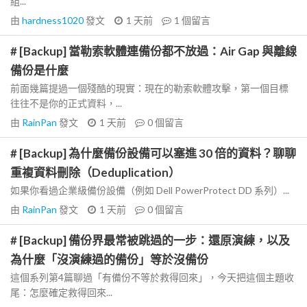
組...
由
hardness1020
發文
1 天前
1
個留言
# [Backup] 當勒索軟體連備份都不放過：Air Gap 與離線
備份是什麼
前面幾篇提過一個殘酷的現實：現在的勒索軟體攻擊，第一個目標
往往不是你的正式資料，...
由
RainPan
發文
1 天前
0
個留言
# [Backup] 為什麼備份設備可以塞進 30 倍的資料？聊聊
重複資料刪除（Deduplication）
如果你看過企業級備份設備（例如 Dell PowerProtect DD 系列）...
由
RainPan
發文
1 天前
0
個留言
# [Backup] 備份界最常被跳過的一步：還原演練，以及
為什麼「沒演練過的備份」等於沒備份
這個系列第4篇聊過「有備份不等於救得回來」，今天把這個主題收
尾：怎麼確定救得回來...