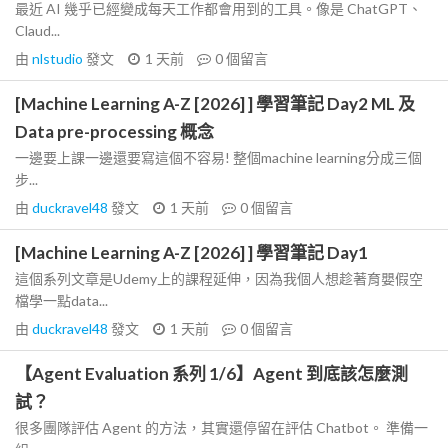
最近 AI 幾乎已經變成每天工作都會用到的工具。像是 ChatGPT、
Claud...
由
nlstudio
發文
1 天前
0
個留言
[Machine Learning A-Z [2026] ] 學習筆記 Day2 ML 及
Data pre-processing 概念
一邊要上課一邊還要寫這個不容易! 整個machine learning分成三個
步...
由
duckravel48
發文
1 天前
0
個留言
[Machine Learning A-Z [2026] ] 學習筆記 Day1
這個系列文章是Udemy上的課程延伸，因為我個人想趁著育嬰假空
檔學一點data...
由
duckravel48
發文
1 天前
0
個留言
【Agent Evaluation 系列 1/6】Agent 到底該怎麼測
試？
很多團隊評估 Agent 的方法，其實還停留在評估 Chatbot。 準備一