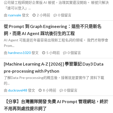
公司替工程師開好企業版 AI 帳號，治理其實還沒開始。 帳號只解決
「誰可以登入」...
由
ryanvale
發文
2 小時前
0
個留言
從 Prompt 到 Graph Engineering：這些不只是新名
詞，而是 AI Agent 踩坑後衍生的工程
AI Agent 可能是近年最容易出現新工程名詞的領域。 我們才剛學會
Prom...
由
hardness1020
發文
5 小時前
0
個留言
[Machine Learning A-Z [2026] ] 學習筆記 Day3 Data
pre-processing with Python
了解Data Pre-processing的概念後，接著就是要實作了 資料下載
的...
由
duckravel48
發文
8 小時前
0
個留言
【分享】台灣團隊開發 免費 AI Prompt 管理網站，終於
不用再到處找提示詞了