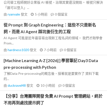
公司替工程師開好企業版 AI 帳號，治理其實還沒開始。 帳號只解決
「誰可以登入」...
由
ryanvale
發文
5 小時前
0
個留言
從 Prompt 到 Graph Engineering：這些不只是新名
詞，而是 AI Agent 踩坑後衍生的工程
AI Agent 可能是近年最容易出現新工程名詞的領域。 我們才剛學會
Prom...
由
hardness1020
發文
7 小時前
0
個留言
[Machine Learning A-Z [2026] ] 學習筆記 Day3 Data
pre-processing with Python
了解Data Pre-processing的概念後，接著就是要實作了 資料下載
的...
由
duckravel48
發文
10 小時前
0
個留言
【分享】台灣團隊開發 免費 AI Prompt 管理網站，終於
不用再到處找提示詞了