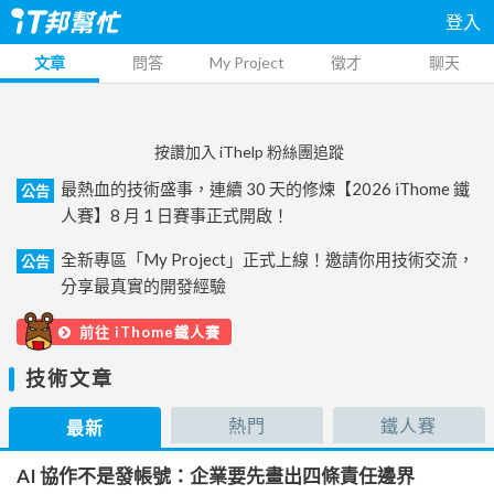
登入
文章
問答
My Project
徵才
聊天
按讚加入 iThelp 粉絲團追蹤
最熱血的技術盛事，連續 30 天的修煉【2026 iThome 鐵
公告
人賽】8 月 1 日賽事正式開啟！
全新專區「My Project」正式上線！邀請你用技術交流，
公告
分享最真實的開發經驗
前往 iThome鐵人賽
技術文章
熱門
鐵人賽
最新
AI 協作不是發帳號：企業要先畫出四條責任邊界