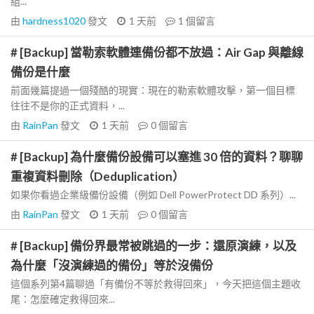
組...
由
hardness1020
發文
1 天前
1
個留言
# [Backup] 當勒索軟體連備份都不放過：Air Gap 與離線
備份是什麼
前面幾篇提過一個殘酷的現實：現在的勒索軟體攻擊，第一個目標
往往不是你的正式資料，...
由
RainPan
發文
1 天前
0
個留言
# [Backup] 為什麼備份設備可以塞進 30 倍的資料？聊聊
重複資料刪除（Deduplication）
如果你看過企業級備份設備（例如 Dell PowerProtect DD 系列）...
由
RainPan
發文
1 天前
0
個留言
# [Backup] 備份界最常被跳過的一步：還原演練，以及
為什麼「沒演練過的備份」等於沒備份
這個系列第4篇聊過「有備份不等於救得回來」，今天把這個主題收
尾：怎麼確定救得回來...