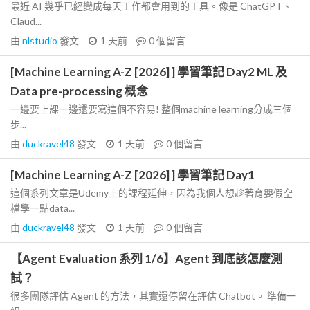
最近 AI 幾乎已經變成每天工作都會用到的工具。像是 ChatGPT、
Claud...
由
nlstudio
發文
1 天前
0
個留言
[Machine Learning A-Z [2026] ] 學習筆記 Day2 ML 及
Data pre-processing 概念
一邊要上課一邊還要寫這個不容易! 整個machine learning分成三個
步...
由
duckravel48
發文
1 天前
0
個留言
[Machine Learning A-Z [2026] ] 學習筆記 Day1
這個系列文章是Udemy上的課程延伸，因為我個人想趁著育嬰假空
檔學一點data...
由
duckravel48
發文
1 天前
0
個留言
【Agent Evaluation 系列 1/6】Agent 到底該怎麼測
試？
很多團隊評估 Agent 的方法，其實還停留在評估 Chatbot。 準備一