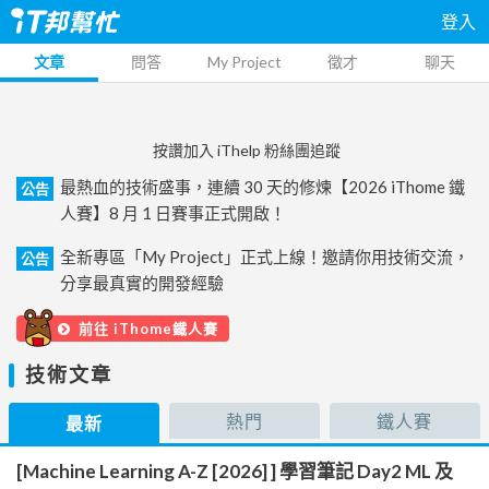
登入
文章
問答
My Project
徵才
聊天
按讚加入 iThelp 粉絲團追蹤
最熱血的技術盛事，連續 30 天的修煉【2026 iThome 鐵
公告
人賽】8 月 1 日賽事正式開啟！
全新專區「My Project」正式上線！邀請你用技術交流，
公告
分享最真實的開發經驗
前往 iThome鐵人賽
技術文章
熱門
鐵人賽
最新
[Machine Learning A-Z [2026] ] 學習筆記 Day2 ML 及