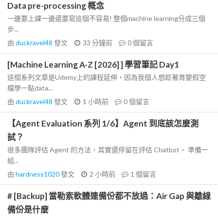
Data pre-processing 概念
一邊要上課一邊還要寫這個不容易! 整個machine learning分成三個
步...
由
duckravel48
發文
33 分鐘前
0
個留言
[Machine Learning A-Z [2026] ] 學習筆記 Day1
這個系列文章是Udemy上的課程延伸，因為我個人想趁著育嬰假空
檔學一點data...
由
duckravel48
發文
1 小時前
0
個留言
【Agent Evaluation 系列 1/6】Agent 到底該怎麼測
試？
很多團隊評估 Agent 的方法，其實還停留在評估 Chatbot。 準備一
組...
由
hardness1020
發文
2 小時前
1
個留言
# [Backup] 當勒索軟體連備份都不放過：Air Gap 與離線
備份是什麼