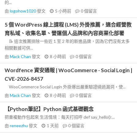
的...
由
logohow1020
發文
5 小時前
0
個留言
5 個 WordPress 線上課程 (LMS) 外掛推薦，適合經營教
育私域、收集名單、營運個人品牌和內容商業化部署
📝 這次推薦排除一些近 1 至 2 年的新進品牌，因為它們沒有太多
相關數據可供...
由
Mack Chan
發文
8 小時前
0
個留言
Wordfence 資安通報 | WooCommerce - Social Login |
CVE-2026-8457
WooCommerce Social Login 外掛爆出嚴重驗證繞過漏洞，使...
由
Mack Chan
發文
8 小時前
0
個留言
【Python筆記】Python 函式基礎觀念
把重複動作包起來 生活情境：每天打招呼 def say_hello():...
由
reneezhu
發文
1 天前
0
個留言