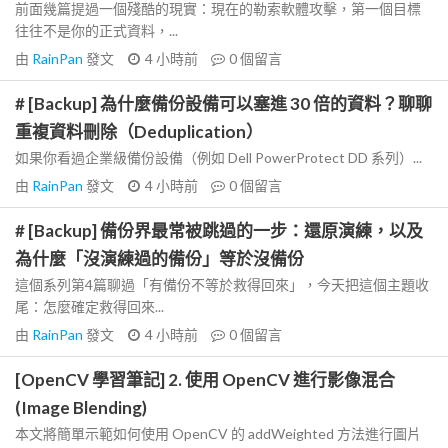
前面幾篇提過一個殘酷的現實：現在的勒索軟體攻擊，第一個目標
往往不是你的正式資料，...
由
RainPan
發文
4 小時前
0
個留言
# [Backup] 為什麼備份設備可以塞進 30 倍的資料？聊聊
重複資料刪除（Deduplication）
如果你看過企業級備份設備（例如 Dell PowerProtect DD 系列）...
由
RainPan
發文
4 小時前
0
個留言
# [Backup] 備份界最常被跳過的一步：還原演練，以及
為什麼「沒演練過的備份」等於沒備份
這個系列第4篇聊過「有備份不等於救得回來」，今天把這個主題收
尾：怎麼確定救得回來...
由
RainPan
發文
4 小時前
0
個留言
[OpenCV 學習筆記] 2. 使用 OpenCV 進行影像混合
(Image Blending)
本文將簡單示範如何使用 OpenCV 的 addWeighted 方法進行圖片