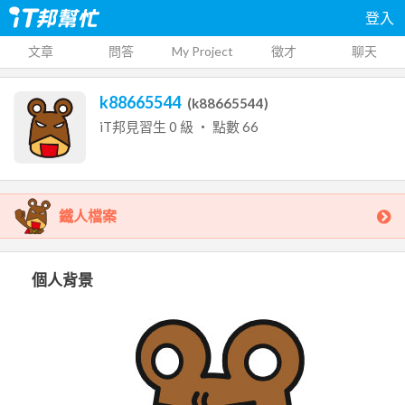
登入
文章
問答
My Project
徵才
聊天
k88665544
(
k88665544
)
iT邦見習生
0
級 ‧ 點數
66
鐵人檔案
個人背景