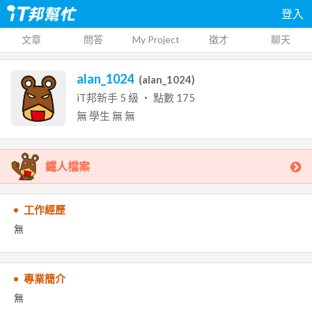
登入
文章
問答
My Project
徵才
聊天
alan_1024
(
alan_1024
)
iT邦新手
5
級 ‧ 點數
175
無
學生
無
無
鐵人檔案
工作經歷
無
專業簡介
無