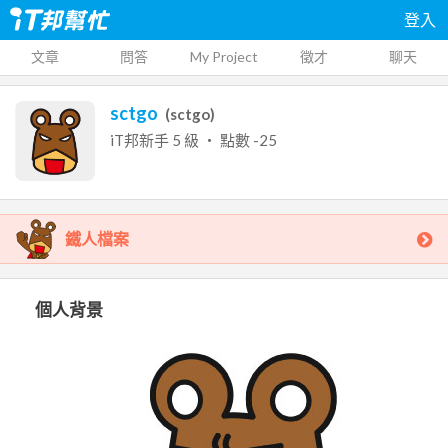
登入
文章
問答
My Project
徵才
聊天
sctgo
(
sctgo
)
iT邦新手
5
級 ‧ 點數
-25
鐵人檔案
個人背景