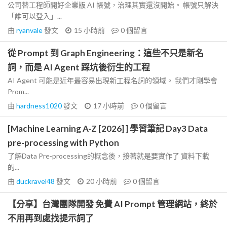
公司替工程師開好企業版 AI 帳號，治理其實還沒開始。 帳號只解決
「誰可以登入」...
由
ryanvale
發文
15 小時前
0
個留言
從 Prompt 到 Graph Engineering：這些不只是新名
詞，而是 AI Agent 踩坑後衍生的工程
AI Agent 可能是近年最容易出現新工程名詞的領域。 我們才剛學會
Prom...
由
hardness1020
發文
17 小時前
0
個留言
[Machine Learning A-Z [2026] ] 學習筆記 Day3 Data
pre-processing with Python
了解Data Pre-processing的概念後，接著就是要實作了 資料下載
的...
由
duckravel48
發文
20 小時前
0
個留言
【分享】台灣團隊開發 免費 AI Prompt 管理網站，終於
不用再到處找提示詞了