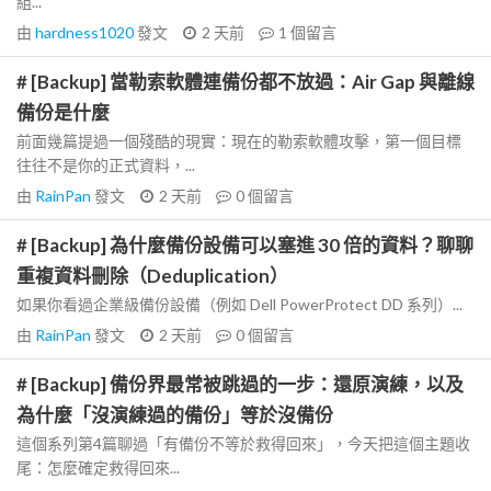
組...
由
hardness1020
發文
2 天前
1
個留言
# [Backup] 當勒索軟體連備份都不放過：Air Gap 與離線
備份是什麼
前面幾篇提過一個殘酷的現實：現在的勒索軟體攻擊，第一個目標
往往不是你的正式資料，...
由
RainPan
發文
2 天前
0
個留言
# [Backup] 為什麼備份設備可以塞進 30 倍的資料？聊聊
重複資料刪除（Deduplication）
如果你看過企業級備份設備（例如 Dell PowerProtect DD 系列）...
由
RainPan
發文
2 天前
0
個留言
# [Backup] 備份界最常被跳過的一步：還原演練，以及
為什麼「沒演練過的備份」等於沒備份
這個系列第4篇聊過「有備份不等於救得回來」，今天把這個主題收
尾：怎麼確定救得回來...