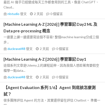
最近 AI 幾乎已經變成每天工作都會用到的工具。像是 ChatGPT、
Claud...
由
nlstudio
發文
2 天前
0
個留言
[Machine Learning A-Z [2026] ] 學習筆記 Day2 ML 及
Data pre-processing 概念
一邊要上課一邊還要寫這個不容易! 整個machine learning分成三個
步...
由
duckravel48
發文
2 天前
0
個留言
[Machine Learning A-Z [2026] ] 學習筆記 Day1
這個系列文章是Udemy上的課程延伸，因為我個人想趁著育嬰假空
檔學一點data...
由
duckravel48
發文
2 天前
0
個留言
【Agent Evaluation 系列 1/6】Agent 到底該怎麼測
試？
很多團隊評估 Agent 的方法，其實還停留在評估 Chatbot。 準備一