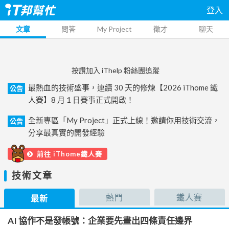
登入
文章
問答
My Project
徵才
聊天
按讚加入 iThelp 粉絲團追蹤
最熱血的技術盛事，連續 30 天的修煉【2026 iThome 鐵
公告
人賽】8 月 1 日賽事正式開啟！
全新專區「My Project」正式上線！邀請你用技術交流，
公告
分享最真實的開發經驗
前往 iThome鐵人賽
技術文章
熱門
鐵人賽
最新
AI 協作不是發帳號：企業要先畫出四條責任邊界