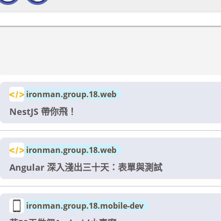
ironman.group.18.web
NestJS 帶你飛！
ironman.group.18.web
Angular 深入淺出三十天：表單與測試
ironman.group.18.mobile-dev