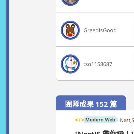
GreedIsGood
tso1158687
團隊成果 152 篇
Modern Web
Nest
[NestJS 帶你飛！]