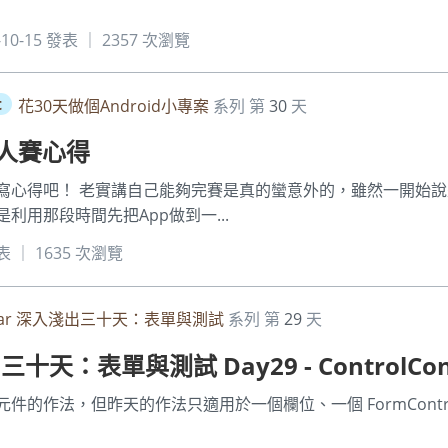
-10-15 發表 ｜ 2357 次瀏覽
t
花30天做個Android小專案
系列 第
30
天
次鐵人賽心得
寫心得吧！ 老實講自己能夠完賽是真的蠻意外的，雖然一開始
利用那段時間先把App做到一...
發表 ｜ 1635 次瀏覽
ular 深入淺出三十天：表單與測試
系列 第
29
天
三十天：表單與測試 Day29 - ControlCont
作法，但昨天的作法只適用於一個欄位、一個 FormControl 。 