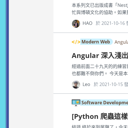
本系列文已出版成書「Nest
忙與博碩文化的協助。如果對 N
HAO
於 2021-10-1
Modern Web
Ang
Angular 深入
經過前面二十九天的的練習
也都難不倒你們。 今天是本
Leo
於 2021-10-15
Software Developm
[Python 爬蟲這
結語 終於來到尾聲了，今