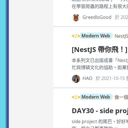
在學習爬蟲的路程上有很大的
GreedIsGood
於 202
Modern Web
Nest
[NestJS 帶你飛！]
本系列文已出版成書「Nest
忙與博碩文化的協助。如果對 N
HAO
於 2021-10-1
Modern Web
做一個
DAY30 - side
side project 的尾