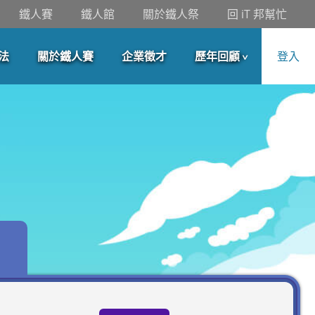
鐵人賽
鐵人館
關於鐵人祭
回 iT 邦幫忙
法
關於鐵人賽
企業徵才
歷年回顧
登入
第 8 屆
第 9 屆
第 10 屆
第 11 屆
第 12 屆