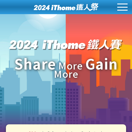
Share
Gain
More
More