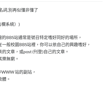
名詞,別再似懂非懂了
m（布告欄系統）)
台灣的BBS站通常是號召特定嗜好同好的場所，
在一般校園BBS站裡，你可以依自己的興趣嗜好，
文章，或post (刊登)自己的文章。
其樂無窮。
作WWW 站的副站，
軟體。