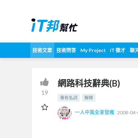
技術文章
技術問答
My Project
iT 徵才
聊
網路科技辭典(B)
19
專有名詞
解釋
一人中風全家發瘋
2008-04-