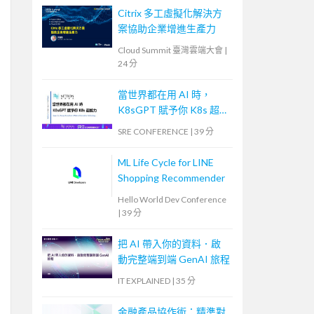
Citrix 多工虛擬化解決方
案協助企業增進生產力
Cloud Summit 臺灣雲端大會
|
24 分
當世界都在用 AI 時，
K8sGPT 賦予你 K8s 超能
力
SRE CONFERENCE
|
39 分
ML Life Cycle for LINE
Shopping Recommender
Hello World Dev Conference
|
39 分
把 AI 帶入你的資料．啟
動完整端到端 GenAI 旅程
IT EXPLAINED
|
35 分
金融產品協作術：精準對