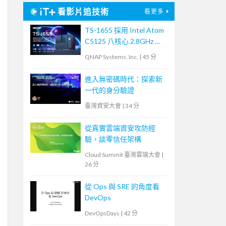
看影片追技術
看更多
TS-1655 採用 Intel Atom
C5125 八核心 2.8GHz 處
理器，最高支援 256GB
QNAP Systems, Inc.
|
45 分
記憶體，大容量混合式儲
存架構適合中小企業備份
進入無密碼時代：探索新
及監控應用，支援 QTS /
一代的身分驗證
QuTS hero
臺灣資安大會
|
34 分
從真實雲端資安攻防經
驗，談零信任架構
Cloud Summit 臺灣雲端大會
|
26 分
從 Ops 與 SRE 的角度看
DevOps
DevOpsDays
|
42 分