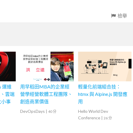
檢舉
s 運維
用早稻田MBA的企業經
輕量化前端組合技：
建、雲端
營學經營軟體工程團隊、
htmx 與 Alpine.js 開發應
些大小事
創造商業價值
用
DevOpsDays
|
Hello World Dev
40 分
Conference
|
26 分