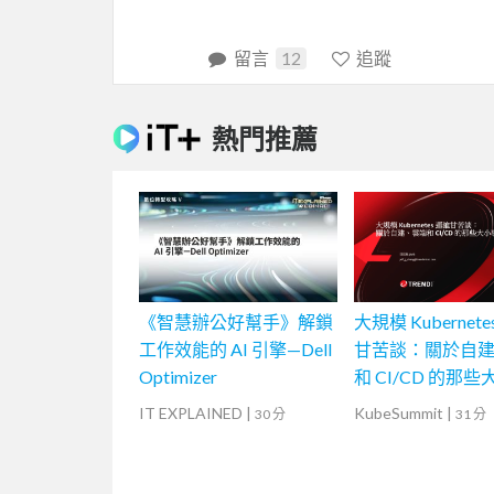
留言
12
追蹤
熱門推薦
《智慧辦公好幫手》解鎖
大規模 Kubernete
工作效能的 AI 引擎—Dell
甘苦談：關於自
Optimizer
和 CI/CD 的那
IT EXPLAINED
|
KubeSummit
|
30 分
31 分