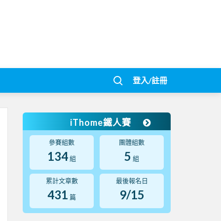
登入/註冊
iThome鐵人賽
參賽組數
團體組數
134
5
組
組
累計文章數
最後報名日
431
9/15
篇