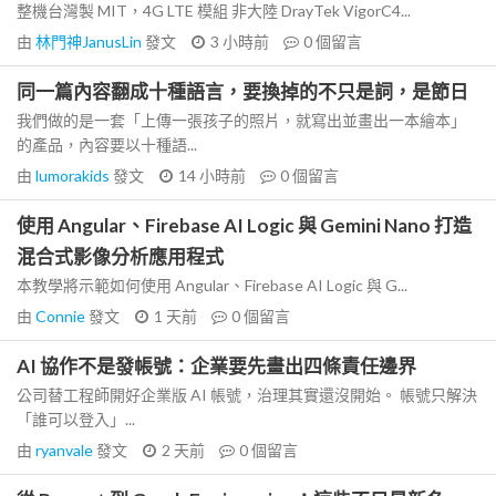
整機台灣製 MIT，4G LTE 模組 非大陸 DrayTek VigorC4...
由
林門神JanusLin
發文
3 小時前
0
個留言
同一篇內容翻成十種語言，要換掉的不只是詞，是節日
我們做的是一套「上傳一張孩子的照片，就寫出並畫出一本繪本」
的產品，內容要以十種語...
由
lumorakids
發文
14 小時前
0
個留言
使用 Angular、Firebase AI Logic 與 Gemini Nano 打造
混合式影像分析應用程式
本教學將示範如何使用 Angular、Firebase AI Logic 與 G...
由
Connie
發文
1 天前
0
個留言
AI 協作不是發帳號：企業要先畫出四條責任邊界
公司替工程師開好企業版 AI 帳號，治理其實還沒開始。 帳號只解決
「誰可以登入」...
由
ryanvale
發文
2 天前
0
個留言