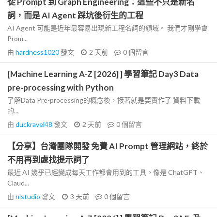
從 Prompt 到 Graph Engineering：這些不只是新名
詞，而是 AI Agent 踩坑後衍生的工程
AI Agent 可能是近年最容易出現新工程名詞的領域。 我們才剛學會
Prom...
由
hardness1020
發文
2 天前
0
個留言
[Machine Learning A-Z [2026] ] 學習筆記 Day3 Data
pre-processing with Python
了解Data Pre-processing的概念後，接著就是要實作了 資料下載
的...
由
duckravel48
發文
2 天前
0
個留言
【分享】台灣團隊開發 免費 AI Prompt 管理網站，終於
不用再到處找提示詞了
最近 AI 幾乎已經變成每天工作都會用到的工具。像是 ChatGPT、
Claud...
由
nlstudio
發文
3 天前
0
個留言