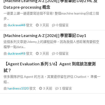
[Machine Learning A-Z [2026] ] 學習筆記 Day2 ML 及
Data pre-processing 概念
一邊要上課一邊還要寫這個不容易! 整個machine learning分成三個
步...
由
duckravel48
發文
3 天前
0
個留言
[Machine Learning A-Z [2026] ] 學習筆記 Day1
這個系列文章是Udemy上的課程延伸，因為我個人想趁著育嬰假空
檔學一點data...
由
duckravel48
發文
3 天前
0
個留言
【Agent Evaluation 系列 1/6】Agent 到底該怎麼測
試？
很多團隊評估 Agent 的方法，其實還停留在評估 Chatbot。 準備一
組...
由
hardness1020
發文
3 天前
1
個留言