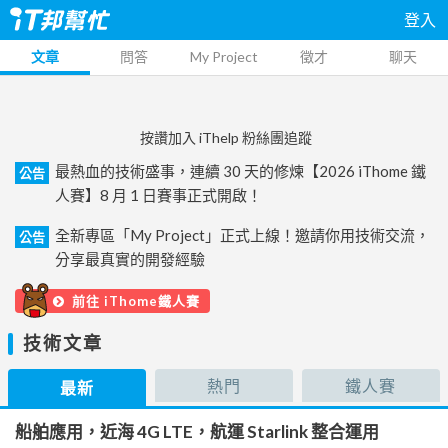
登入
文章
問答
My Project
徵才
聊天
按讚加入 iThelp 粉絲團追蹤
最熱血的技術盛事，連續 30 天的修煉【2026 iThome 鐵
公告
人賽】8 月 1 日賽事正式開啟！
全新專區「My Project」正式上線！邀請你用技術交流，
公告
分享最真實的開發經驗
前往 iThome鐵人賽
技術文章
熱門
鐵人賽
最新
船舶應用，近海 4G LTE，航運 Starlink 整合運用