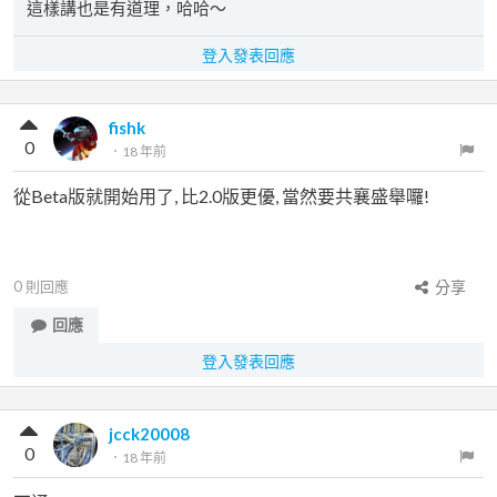
這樣講也是有道理，哈哈～
登入發表回應
fishk
0
．
18 年前
從Beta版就開始用了, 比2.0版更優, 當然要共襄盛舉囉!
0
則回應
分享
回應
登入發表回應
jcck20008
0
．
18 年前