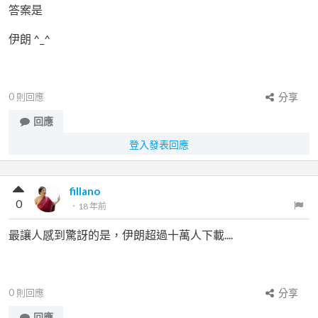
答案是
伊朗 ^_^
0
則回應
分享
回應
登入發表回應
fillano
0
．
18 年前
最讓人感到驚訝的是，伊朗超過十萬人下載....
0
則回應
分享
回應