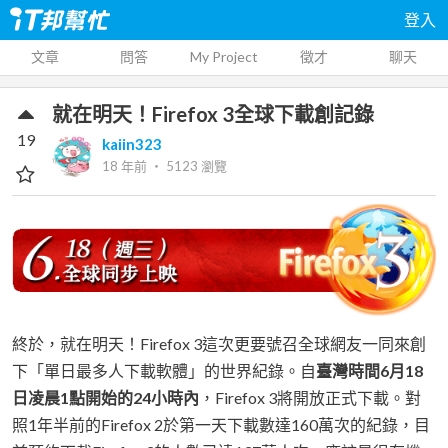
登入
文章
問答
My Project
徵才
聊天
就在明天！Firefox 3全球下載創記錄
19
kaiin323
18 年前
‧
5123
瀏覽
終於，就在明天！Firefox 3這次更要號召全球網友一同來創
下「單日最多人下載軟體」的世界紀錄。自
臺灣時間6月18
日凌晨1點開始的24小時內
，Firefox 3將開放正式下載。對
照1年半前的Firefox 2於第一天下載數達160萬次的紀錄，目